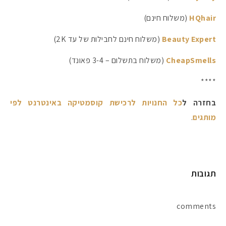
HQhair
(משלוח חינם)
Beauty Expert
(משלוח חינם לחבילות של עד 2K)
CheapSmells
(משלוח בתשלום – 3-4 פאונד)
****
בחזרה ל
כל החנויות לרכישת קוסמטיקה באינטרנט לפי
מותגים
.
מקדמי הגנה מומלצים -
תגובות
comments
אומרים שאם מצמידים 
פעילו