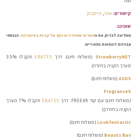
ועוד
קישורים:
אתר
,
פייסבוק
שופינג:
ממליצה לבדוק את ה
אתרים שמחזירים כסף על קניות באינטרנט
. הכנסתי
עבורכם דוגמאות בסוגריים.
StrawberryNET
(משלוח חינם. דרך
EBATES
תקבלו 3.5%
מערך הקניה בחזרה)
ASOS
(משלוח חינם)
FragranceX
(משלוח חינם עם קוד FREE69. דרך
EBATES
תקבלו 7% מערך
הקניה בחזרה))
Lookfantastic
(משלוח חינם)
Beauty Bay
(משלוח חינם)