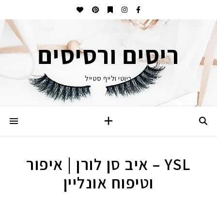
ריסים ורסיסים
ביוטי ולייף סטייל
YSL – איב סן לורן | איפור
וטיפוח אונליין