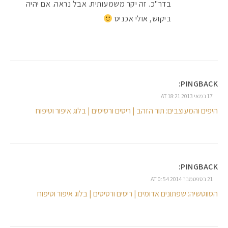
בדר"כ. זה יקר משמעותית. אבל נראה. אם יהיה
ביקוש, אולי אכניס
PINGBACK:
17 במאי 2013 AT 18:21
היפים והמעוצבים: תור הזהב | ריסים ורסיסים | בלוג איפור וטיפוח
PINGBACK:
21 בספטמבר 2014 AT 0:54
הסווטשיה: שפתונים אדומים | ריסים ורסיסים | בלוג איפור וטיפוח