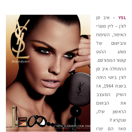
YSL
– איב סן
לורן – ליין מוצרי
האיפור, הטיפוח
והבישום של
מותג ההוט
קוטור המפורסם.
ההתחלה איב סן
לורן ביוטי היתה
בשנת 1964, אז
השיק המעצב
את הבושם
הראשון שלו,
שנקרא Y.
מאז הם יצרו