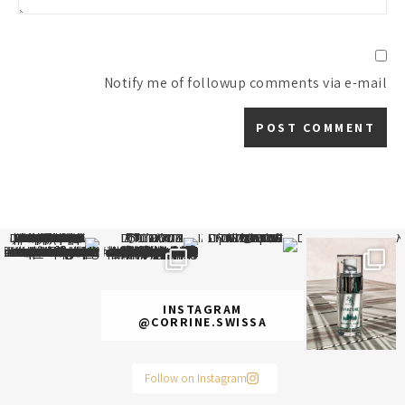
Notify me of followup comments via e-mail
א
 תמונה כבר חודשיים
איזו אהבתם יותר? הראשונה או
INSTAGRAM
@CORRINE.SWISSA
Follow on Instagram