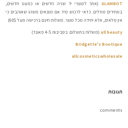
GLAMBOT
(אתר למוצרי יד שניה חדשים או כמעט חדשים,
במחירים מוזלים. כדאי לרכוש מיד אם מוצאים משהו שאוהבים כי
אין מלאים, אלא יחידה מכל מוצר. משלוח חינם ברכישה מעל 60$)
all beauty
(משלוח בתשלום. בסביבות 4-5 פאונד)
Bridgette's Boutique
allcosmeticswholesale
מקדמי הגנה מומלצים -
תגובות
comments
אומרים שאם מצמידים 
פעילו