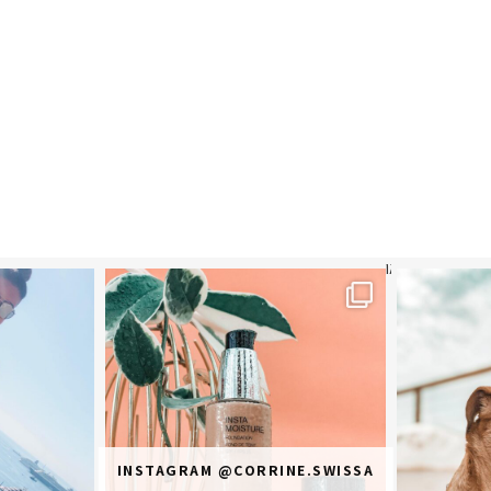
תר? הראשונה או
מ
INSTAGRAM @CORRINE.SWISSA