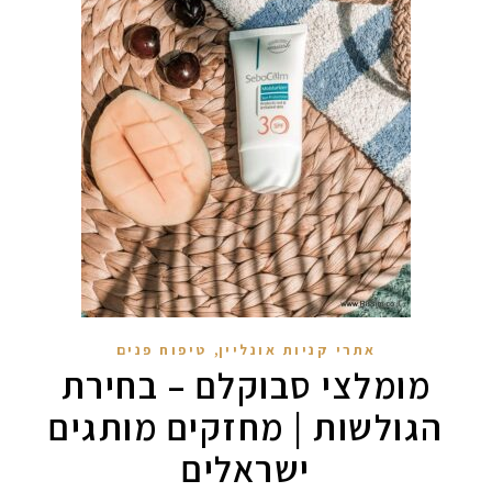
מקדמי הגנה מומלצים -
,
אתרי קניות אונליין
טיפוח פנים
מומלצי סבוקלם – בחירת
הגולשות | מחזקים מותגים
אומרים שאם מצמידים 
פעילו
ישראלים