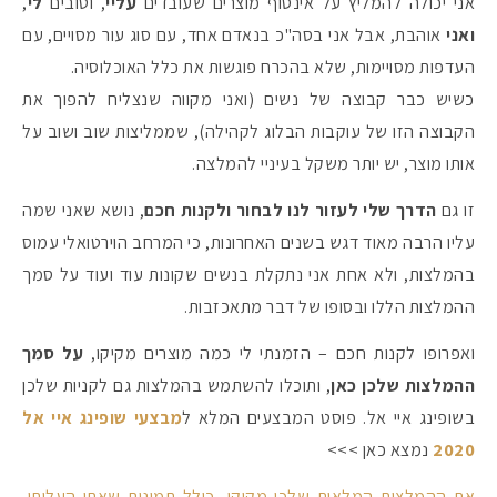
אני יכולה להמליץ על אינסוף מוצרים שעובדים
עליי
, וטובים
לי
,
ואני
אוהבת, אבל אני בסה"כ בנאדם אחד, עם סוג עור מסויים, עם
העדפות מסויימות, שלא בהכרח פוגשות את כלל האוכלוסיה.
כשיש כבר קבוצה של נשים (ואני מקווה שנצליח להפוך את
הקבוצה הזו של עוקבות הבלוג לקהילה), שממליצות שוב ושוב על
אותו מוצר, יש יותר משקל בעיניי להמלצה.
זו גם
הדרך שלי לעזור לנו לבחור ולקנות חכם
, נושא שאני שמה
עליו הרבה מאוד דגש בשנים האחרונות, כי המרחב הוירטואלי עמוס
בהמלצות, ולא אחת אני נתקלת בנשים שקונות עוד ועוד על סמך
ההמלצות הללו ובסופו של דבר מתאכזבות.
מקדמי הגנה מומלצים -
ואפרופו לקנות חכם – הזמנתי לי כמה מוצרים מקיקו,
על סמך
ההמלצות שלכן כאן
, ותוכלו להשתמש בהמלצות גם לקניות שלכן
בשופינג איי אל. פוסט המבצעים המלא ל
מבצעי שופינג איי אל
2020
נמצא כאן >>>
אומרים שאם מצמידים 
פעילו
את ההמלצות המלאות שלכן מקיקו, כולל תמונות שאתן העליתן,