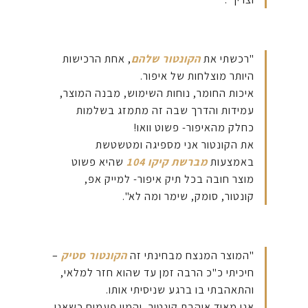
"רכשתי את
הקונטור שלהם
, אחת הרכישות
היותר מוצלחות של איפור.
איכות החומר, נוחות השימוש, מבנה המוצר,
עמידות והדרך שבה זה מתמזג בשלמות
כחלק מהאיפור- פשוט וואו!
את הקונטור אני מספיגה ומטשטשת
באמצעות
מברשת קיקו 104
שהיא פשוט
מוצר חובה בכל תיק איפור- למייק אפ,
קונטור, סומק, שימר ומה לא".
"המוצר המנצח מבחינתי זה
הקונטור סטיק
–
חיכיתי כ"כ הרבה זמן עד שהוא חזר למלאי,
והתאהבתי בו ברגע שניסיתי אותו.
אני מאוד אוהבת קונטור, והמון פעמים כשאני