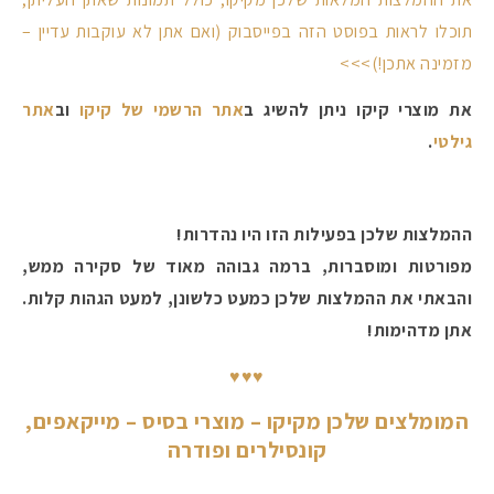
תוכלו לראות בפוסט הזה בפייסבוק (ואם אתן לא עוקבות עדיין –
מזמינה אתכן!)>>>
#הסטודיושלקורין - פ
את מוצרי קיקו ניתן להשיג ב
אתר הרשמי של קיקו
וב
אתר
גילטי
.
ההמלצות שלכן בפעילות הזו היו נהדרות!
מפורטות ומוסברות, ברמה גבוהה מאוד של סקירה ממש,
והבאתי את ההמלצות שלכן כמעט כלשונן, למעט הגהות קלות.
אתן מדהימות!
♥♥♥
המומלצים שלכן מקיקו – מוצרי בסיס – מייקאפים,
קונסילרים ופודרה