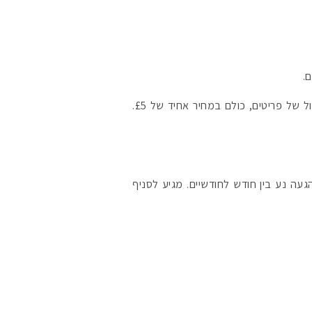
#הסטודיושלקורין 
.
(כל המוצרים ב-£5 !!! כ-25 ש"ח נכון לשער כיום. אופנה לנשים, גברים וילדים. מבחר גדול של פריטים, כולם במחיר אחיד של £5.
געה נע בין חודש לחודשיים. מגיע לסניף