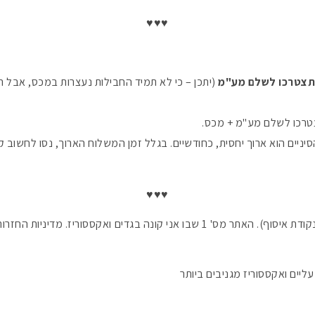
♥♥♥
(יתכן – כי לא תמיד החבילות נעצרות במכס, אבל ר
רכו לשלם מע"מ + מכס.
ניים הוא ארוך יחסית, כחודשיים. בגלל זמן המשלוח הארוך, נסו לחשוב קד
♥♥♥
(משלוח חינם, מגיע תוך מס' ימים לנקודת איסוף). האתר מס' 1 שבו אני קונה בגד
עליים ואקססוריז מגניבים ביותר