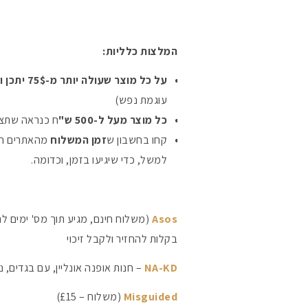
המלצות כלליות:
על כל מוצר שעולה יותר מ-75$ יתכן ותצטרכו לשלם מע"מ
עוגמת נפש)
כל מוצר מעל ל-500 ש"
ח כנראה שתצט
קחו בחשבון ש
זמן המשלוח
מהאתרים הסי
למשל, כדי שיגיעו בזמן, וכדומה.
Asos
בקלות להחזיר ולקבל זיכוי
NA-KD
– חנות אופנה אונליין, עם בגדים, נ
Misguided
(משלוח – £15)