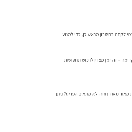
צוי לקחת בחשבון מראש כן, כדי למנוע
ימה – זה זמן מצויין לרכוש תחפושות
מקדמי הגנה מומלצי
ים ואקססוריז. מדיניות החזרות מאוד מאוד נוחה. לא מתאים הפריט? ניתן
אומרים שאם מצמידי
פעיל