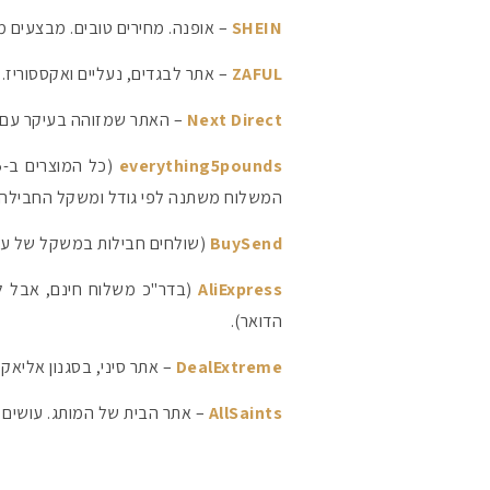
SHEIN
– אופנה. מחירים טובים. מבצעים מו
ZAFUL
– אתר לבגדים, נעליים ואקססוריז. הרבה 
Next Direct
– האתר שמזוהה בעיקר עם בג
everything5pounds
המשלוח משתנה לפי גודל ומשקל החבילה, אבל
BuySend
(שולחים חבילות במשקל של עד 2 ק"ג. משלוח בתשלום בהתאם להזמנה – משוקלל בסל ב
AliExpress
(בדר"כ משלוח חינם, אבל לכ
הדואר).
DealExtreme
– אתר סיני, בסגנון אליא
AllSaints
– אתר הבית של המותג. עושים 