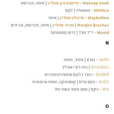
Makeup Geek
–
מייקאפ גיק אונליין
| איפור, מברשות
MAVALA
– מאוואלה | לקים
Maybelline
–
מייבלין אונליין
| איפור
Morphe Brushes
|
מורפי אונליין
| איפור, מברשות, אביזרים
Murad
– ד"ר מורד | דרמו קוסמטיקה
N
NARS
– נארס | איפור, טיפוח
Nina Ricci
| נינה ריצ'י אונליין
NUBAR
– ניובר | לקים וטיפוח הציפורניים
NUXE
– נוקס פריס | קוסמטיקה, טיפוח ארומתרפי
NYX
– ניקס | מותג איפור עממי וזול
O