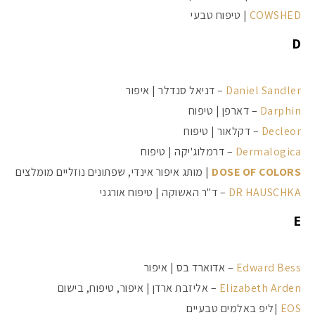
COWSHED
| טיפוח טבעי
D
Daniel Sandler
– דניאל סנדלר | איפור
Darphin
– דארפן | טיפוח
Decleor
– דקלאור | טיפוח
Dermalogica
– דרמלוג'יקה | טיפוח
DOSE OF COLORS
| מותג איפור אינדי, שפתונים נוזליים מומלצים
DR HAUSCHKA
– ד"ר האשוקה | טיפוח אורגני
E
Edward Bess
– אדוארד בס | איפור
Elizabeth Arden
– אליזבת ארדן | איפור, טיפוח, בישום
EOS
|ליפ באלמים טבעיים