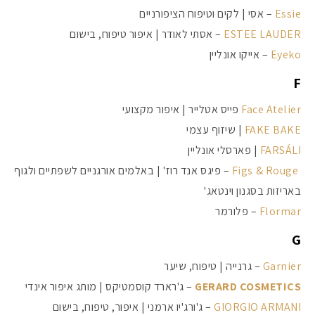
Essie
– אסי | לקים וטיפוח הציפורניים
ESTEE LAUDER
– אסתי לאודר | איפור טיפוח, בישום
Eyeko
– אייקו אונליין
F
Face Atelier
פייס אטלייר | איפור מקצועי
FAKE BAKE
| שיזוף עצמי
FARSÁLI
| פארסלי אונליין
Figs & Rouge
– פיגס אנד רוז' | באלמים אורגניים לשפתיים ולגוף
באריזות בסגנון וינטאג'
Flormar
– פלורמר
G
Garnier
– גרנייה | טיפוח, שיער
GERARD COSMETICS
– ג'רארד קוסמטיקס | מותג איפור אינדי
GIORGIO ARMANI
– ג'ורג'יו ארמני | איפור, טיפוח, בישום