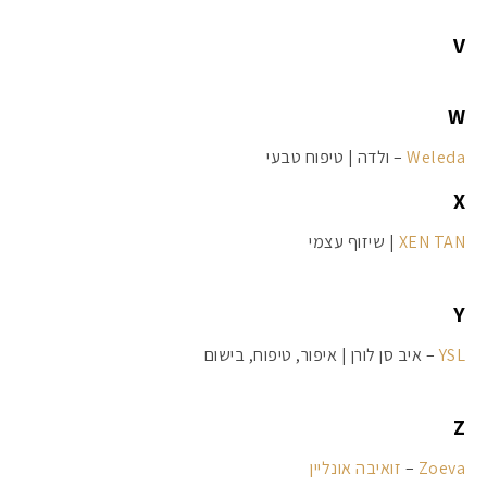
V
W
Weleda
– ולדה | טיפוח טבעי
X
XEN TAN
| שיזוף עצמי
Y
YSL
– איב סן לורן | איפור, טיפוח, בישום
Z
Zoeva
–
זואיבה אונליין