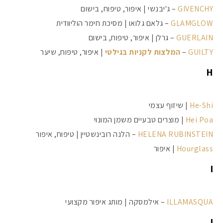
GIVENCHY
– ג'יבנשי | איפור, טיפוח, בישום
GLAMGLOW
– גלאם גלואו | מסיכת חימר הוליוודית
GUERLAIN
– גרלן | איפור, טיפוח, בישום
GUILTY
–
המלצות לקניות בגילטי
| איפור, טיפוח, שיער
H
He-Shi
| שיזוף עצמי
Hei Poa
| מוצרים טבעיים משמן המונוי
HELENA RUBINSTEIN
– הלנה רובינשטיין | טיפוח, איפור
Hourglass
| איפור
I
ILLAMASQUA
– אילמסקה | מותג איפור מקצועי
J