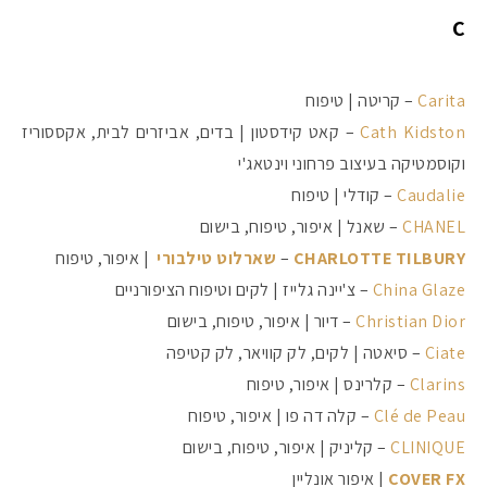
C
Carita
– קריטה | טיפוח
Cath Kidston
– קאט קידסטון | בדים, אביזרים לבית, אקססוריז
וקוסמטיקה בעיצוב פרחוני וינטאג'י
Caudalie
– קודלי | טיפוח
CHANEL
– שאנל | איפור, טיפוח, בישום
CHARLOTTE TILBURY
–
שארלוט טילבורי
| איפור, טיפוח
China Glaze
– צ'יינה גלייז | לקים וטיפוח הציפורניים
Christian Dior
– דיור | איפור, טיפוח, בישום
Ciate
– סיאטה | לקים, לק קוויאר, לק קטיפה
Clarins
– קלרינס | איפור, טיפוח
Clé de Peau
– קלה דה פו | איפור, טיפוח
CLINIQUE
– קליניק | איפור, טיפוח, בישום
COVER FX
| איפור אונליין