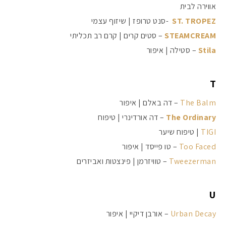
אווירה לבית
ST. TROPEZ
-סנט טרופז | שיזוף עצמי
STEAMCREAM
– סטים קרים | קרם רב תכליתי
Stila
– סטילה | איפור
T
The Balm
– דה באלם | איפור
The Ordinary
– דה אורדינרי | טיפוח
TIGI
| טיפוח שיער
Too Faced
– טו פייסד | איפור
Tweezerman
– טוויזרמן | פינצטות ואביזרים
U
Urban Decay
– אורבן דיקיי | איפור