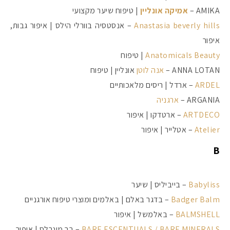
AMIKA –
אמיקה אונליין
| טיפוח שיער מקצועי
Anastasia beverly hills
– אנסטסיה בוורלי הילס | איפור גבות,
איפור
Anatomicals Beauty
| טיפוח
ANNA LOTAN –
אנה לוטן
אונליין | טיפוח
ARDEL
– ארדל | ריסים מלאכותיים
ARGANIA –
ארגניה
ARTDECO
– ארטדקו | איפור
Atelier
– אטלייר | איפור
B
מקדמי הגנה מומלצים -
Babyliss
– בייביליס | שיער
Badger Balm
– בדגר באלם | באלמים ומוצרי טיפוח אורגניים
אומרים שאם מצמידים 
פעילו
BALMSHELL
– באלמשל | איפור
BARE ESCENTUALS / BARE MINERALS
– בר מינרלס | איפור