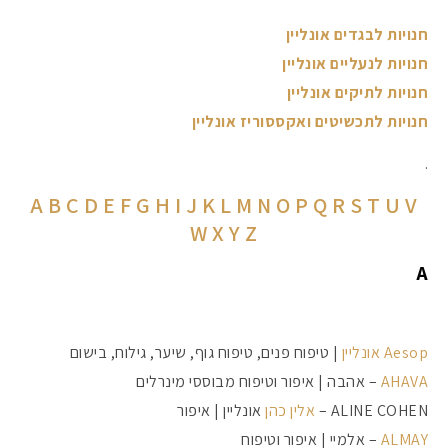
חנויות לבגדים אונליין
חנויות לנעליים אונליין
חנויות לתיקים אונליין
חנויות לתכשיטים ואקססוריז אונליין
.
A
B
C
D
E
F
G
H
I
J
K
L
M
N
O
P
Q
R
S
T
U
V
W
X
Y
Z
A
Aesop אונליין
| טיפוח פנים, טיפוח גוף, שיער, גילוח, בישום
AHAVA
– אהבה | איפור וטיפוח מבוססי מינרלים
ALINE COHEN –
אלין כהן
אונליין | איפור
ALMAY
– אלמיי | איפור וטיפוח