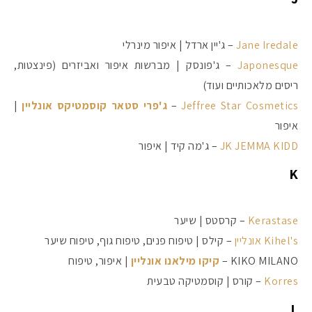
Jane Iredale
– ג'יין ארדל | איפור מינרלי
Japonesque
– ג'פונסק | מברשות איפור ואביזרים (פינצטות,
ריסים מלאכותיים ועוד)
Jeffree Star Cosmetics
–
ג'פרי סטאר קוסמטיקס אונליין
|
איפור
JK JEMMA KIDD
– ג'מה קיד | איפור
K
Kerastase
– קרסטס | שיער
Kihel's אונליין
– קילס | טיפוח פנים, טיפוח גוף, טיפוח שיער
KIKO MILANO –
קיקו מילאנו אונליין
| איפור, טיפוח
Korres
– קורס | קוסמטיקה טבעית
L