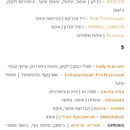
REVLON
– רבלון | איפור, טיפוח, טיפוח שיער, ציפורניים ולקים,
בישום
Real Techniques
– ריל טכניקס | מברשות איפור
RIMMEL LONDON
– רימל לונדון | איפור
Rosebud
| טיפוח שפתיים
S
Sally Hansen
– סאלי הנסן | לקים, טיפוח ציפורניים, שיזוף עצמי
Schwarzkopf Professional
– שוורצקוף פרופשיונל | טיפוח
שיער
Seche Vite
– סשה ויט | מייבש ציפורניים
Shiseido
– שיסיידו | איפור, טיפוח
SIGMA
–
סיגמא
| מברשות איפור, איפור
SMASHBOX
–
סמאשבוקס אונליין
| איפור
SPRING
–
ספרינג פרפיום
| בישום, טיפוח גוף, בישם ומוצרי