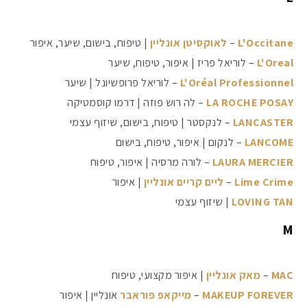
L'Occitane
–
לאוקסיטן אונליין
| טיפוח, בישום, שיער, איפור
L'Oreal
– לוריאל פריז | איפור, טיפוח, שיער
L'Oréal Professionnel
– לוריאל פרופשיונל | שיער
LA ROCHE POSAY
– לה רוש פוזה | דרמו קוסמטיקה
LANCASTER
– לנקסטר | טיפוח, בישום, שיזוף עצמי
LANCOME
– לנקום | איפור, טיפוח, בישום
LAURA MERCIER
– לורה מרסיה | איפור, טיפוח
Lime Crime
–
ליים קריים אונליין
| איפור
LOVING TAN
| שיזוף עצמי
M
MAC
–
מאק אונליין
| איפור מקצועי, טיפוח
MAKEUP FOREVER
–
מייקאפ פוראבר
אונליין | איפור