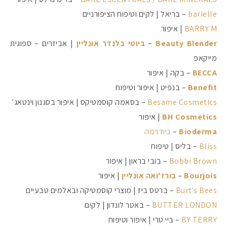
barielle
– בריאל | לקים וטיפוח הציפורניים
BARRY M
| איפור
#הסטודיושלקורין - פ
Beauty Blender
–
ביוטי בלנדר אונליין
| אביזרים – ספוגית
מייקאפ
BECCA
– בקה | איפור
Benefit
– בנפיט | איפור וטיפוח
Besame Cosmetics
– בסאמה קוסמטיקס | איפור בסגנון וינטאג'
BH Cosmetics
| איפור
Bioderma
–
ביודרמה
Bliss
– בליס | טיפוח
Bobbi Brown
– בובי בראון | איפור
Bourjois
–
בורז'ואה אונליין
| איפור
Burt's Bees
– ברטס ביז | מוצרי קוסמטיקה ובאלמים טבעיים
BUTTER LONDON
– באטר לונדון | לקים
BY TERRY
– ביי טרי | איפור וטיפוח