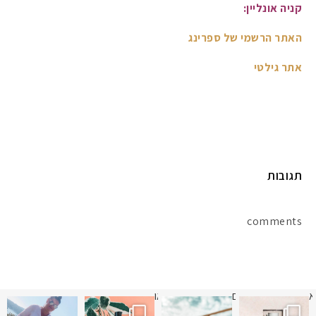
קניה אונליין:
האתר הרשמי של ספרינג
אתר גילטי
תגובות
comments
א
 תמונה כבר חודשיים
איזו אהבתם יותר? הראשונה או