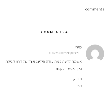
comments
4 COMMENTS
מירי
29 באוקטובר 2012 AT 16:25
אשמח לדעת כמה עולה פילינג אורז של דרמלוגיקה
ואיך אפשר לקנות.
מקדמי הגנה מומלצים -
תודה,
מירי
אומרים שאם מצמידים 
פעילו