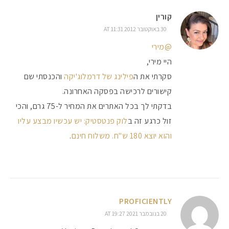
קורין
30 באוקטובר 2012 AT 11:31
#הסטודיושלקורין - פ
@מירי
היי מירי,
סקרתי את ה
פילינג של דרמלוג'יקה
והכנסתי שם
קישורים לרכישה בפסקה האחרונה.
בדקתי לך בכל האתרים את המחיר ל-75 גרם, והכי
זול כרגע זה ב
לוק פנטסטיק: יש עכשיו מבצע עליו
והוא יוצא 180 ש"ח. משלוח חינם
.
PROFICIENTLY
20 בנובמבר 2021 AT 19:27