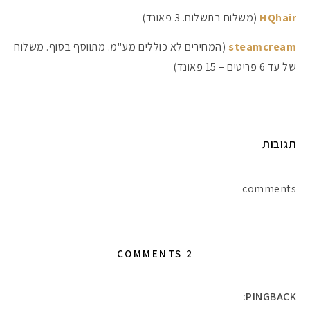
HQhair
(משלוח בתשלום. 3 פאונד)
steamcream
(המחירים לא כוללים מע"מ. מתווסף בסוף. משלוח
של עד 6 פריטים – 15 פאונד)
תגובות
comments
מקדמי הגנה מומלצים -
2 COMMENTS
אומרים שאם מצמידים 
פעילו
PINGBACK: