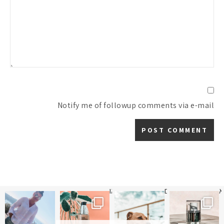
Notify me of followup comments via e-mail
א
 תמונה כבר חודשיים
איזו אהבתם יותר? הראשונה או