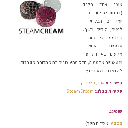
מוצר אחד בלבד
(בריחות שונים) – קרם
יומי רב תכליתי –
לפנים, לידיים ולגוף,
המבוסס על מוצרים
טבעיים. המוצרים
מגיעים באריזות פח
וינטאג'יות מהממות, חלק מהעיצובים הם מהדורות מוגבלות.
לא נמכר כרגע בארץ.
קישורים:
אתר
,
פייסבוק
סקירות בבלוג:
SteamCream
שופינג:
ASOS
(משלוח חינם)