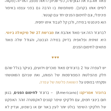
מאוד אוהבת את הגוון שלו, כפי שניתן לראות ממצב האריזה (מקווה
לסיים אותו בקרוב). משתמשת בו הרבה גם בפני עצמו באיפור
מינימלי, וגם לחימום הפנים יחד עם קונטור.
הוא פיגמנטי במידה, ולכן קל לעבוד איתו יחסית.
לברונזר הזה אני מאוד אוהבת את
מברשת 27 של מיקאלה ביוטי
.
היא זוויתית ופלאפית בדיוק במידה הנכונה, והגודל שלה מאוד
מתאים לחימום הפנים.
♥♥♥
יש לעפרה עוד 2 ברונזרים מאוד מוכרים וידועים, בעיקר בגלל שהם
חלק מהפלטות המפורסמות של המותג, ואת שניהם הסווטשתי
וסקרתי בפוסט על
השוואת פלטות של עפרה
.
ברונזר אמריקנו
(Americano) – ברונזר
לחימום הפנים
, בגוון
חום בינוני חמים, עם חלקיקי שימר קטנים לאקסטרה זוהר. האפקט
של חלקיקי השימר בולט יותר לעין באור יום או בשמש, ועדיין לא