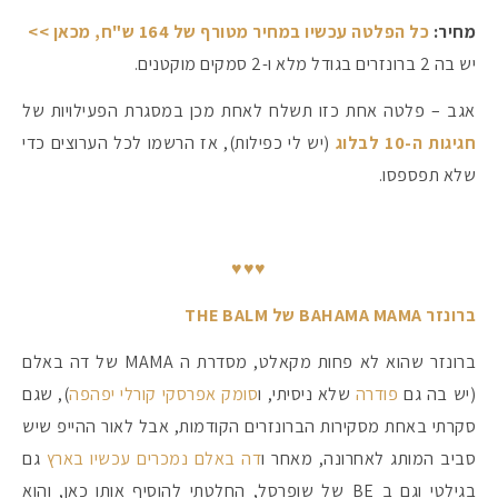
מחיר:
כל הפלטה עכשיו במחיר מטורף של 164 ש"ח, מכאן >>
יש בה 2 ברונזרים בגודל מלא ו-2 סמקים מוקטנים.
אגב – פלטה אחת כזו תשלח לאחת מכן במסגרת הפעילויות של
חגיגות ה-10 לבלוג
(יש לי כפילות), אז הרשמו לכל הערוצים כדי
שלא תפספסו.
♥♥♥
ברונזר BAHAMA MAMA של THE BALM
ברונזר שהוא לא פחות מקאלט, מסדרת ה MAMA של דה באלם
(יש בה גם
פודרה
שלא ניסיתי, ו
סומק אפרסקי קורלי יפהפה
), שגם
סקרתי באחת מסקירות הברונזרים הקודמות, אבל לאור ההייפ שיש
סביב המותג לאחרונה, מאחר ו
דה באלם נמכרים עכשיו בארץ
גם
בגילטי וגם ב BE של שופרסל, החלטתי להוסיף אותו כאן, והוא