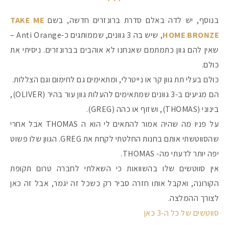
בנוסף, יש לדה באלם סדרת ברונזרים חדשה, בשם
TAKE ME
HOME BRONZE
, שיש בה 3 גוונים, שממותגים כ-Anti Orange –
שאין להם גוון כתמתמם שאנחנו לא אוהבים בברונזרים. ניסיתי את
כולם.
כולם בעלי תת גוון קר או נייטרלי, ומתאימים גם לחימום וגם הצללות.
הם מגיעים ב-3 גוונים שמתאימים להעלות גוון עור בהיר (OLIVER),
בינוני (THOMAS), ושזוף או כהה (GREG).
על פניו מה שהיה אמור להתאים לי הוא ה THOMAS אבל אחרי
שהסווטשתי אותם בחנות החלטתי לקחת את GREG. הגוון שלו פשוט
יפה יותר לדעתי מה- THOMAS.
אין סווטשים שלו בהשוואות כי השאלתי לחברה טרום תקופת
הקורונה, ואקבל אותו חזרה סביר רק כשכל זה יגמר, אבל זה כאן
לצורך ההמלצה.
סווטשים של כל ה-3 כאן