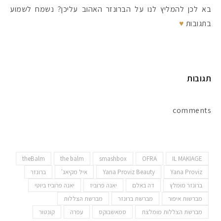
בא לכן להמליץ לנו על הברונזר האהוב עליכן? נשמח לשמוע
בתגובות
♥
תגובות
comments
theBalm
the balm
smashbox
OFRA
IL MAKIAGE
Yana Proviz
Yana Proviz Beauty
איל מקיאג'
ברונזר
ברונזר מומלץ
דה באלם
יאנה פרוביז
יאנה פרוביז ביוטי
מברשות איפור
מברשת ברונזר
מברשת הצללות
מברשת הצללות מומלצת
סמאשבוקס
עפרה
קונטור