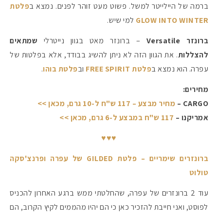
ברמה של היילייטר למשל. פשוט מעט זוהר לפנים. נמצא ב
פלטת
GLOW INTO WINTER
למי שיש.
ברונזר Versatile
– ברונזר מאט בגוון נייטרלי
שמתאים
להצללות
. את הגוון הזה לא ניתן להשיג בבודד, אלא בפלטות של
עפרה. הוא נמצא ב
פלטת FREE SPIRIT
וב
פלטת בוהו
.
מחירים:
CARGO –
מחיר מבצע – 117 ש"ח ל-10 גרם, מכאן >>
אמריקנו –
117 ש"ח במבצע ל-6 גרם, מכאן >>
♥♥♥
ברונזרים שימריים – פלטת GILDED של עפרה ופרנצ'סקה
טולוט
עוד 2 ברונזרים של עפרה, שהחלטתי ממש ברגע האחרון להכניס
לפוסט, ואני חייבת להזכיר כאן כי הם יהיו מהממים לקיץ הקרוב, הם