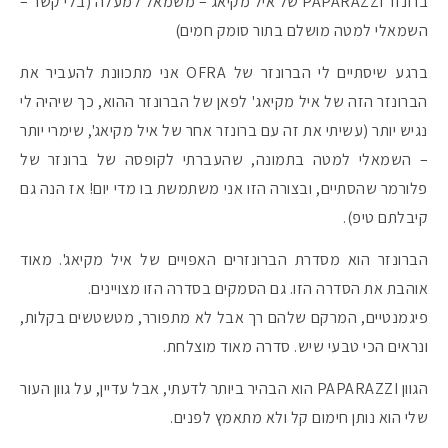
ברונזר PAPARAZZI של איל מקיאג – משמאל למעלה (בלי קשר –
השמאלי למטה מושלם בתור סומק חמים)
ברגע שיסתיים לי הברונזר של OFRA אני מתכוונת להעביר את
הברונזר הזה של איל מקיאג' לפאן של הברונזר ההוא, כך שיהיה לי
נגיש יותר (עשיתי את זה עם ברונזר אחר של איל מקיאג', שימרי יותר
– השמאלי למטה בתמונה, שהעברתי לקופסה של ברונזר של
פלורמר שהסתיים, ובצורה הזו אני משתמשת בו מדי יום! אז הנה גם
קיבלתם טיפ).
הברונזר הוא מסדרת הברונזרים האפויים של איל מקיאג'. מאוד
אוהבת את הסדרה הזו. גם הסמקים בסדרה הזו מצויינים.
פיגמנטיים, המרקם שלהם רך אבל לא מתפורר, מטשטשים בקלות,
ונראים הכי טבעי שיש. סדרה מאוד מוצלחת.
הגוון PAPARAZZI הוא הבהיר ביותר לדעתי, אבל עדיין, על גוון העור
שלי הוא נותן חימום קל ולא מתאמץ לפנים.