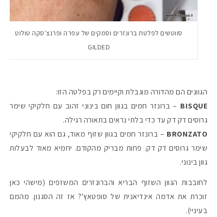
סווטשים לפלטת ברונזרים וסמקים של עפרה ופרנצ'סקה טולוט
GILDED
הגוונים הם מהדורה מוגבלת וקיימים רק בפלטה הזו:
BISQUE
– ברונזר חמים בגוון חום בינוני זהוב עם חלקיקי שימר
גרוסים דק דק עד כדי בלתי נראים בתאורה רגילה.
BRONZATO
– ברונזר חמים בגוון שזוף מאוד, גם הוא עם חלקיקי
שימר גרוסים דק דק. פחות מבריק מהקודם. יחמיא מאוד לבעלות
גוון בינוני.
לחובבות הגוון השזוף הבריא והברונזרים המשזפים (מישהי כאן
זוכרת את אדמה אינדיאנית של סופטאץ'? אז זה הסגנון. מהמם
בעיניי).