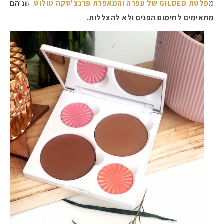
מ
פלטת GILDED של עפרה והמאפרת פרנצ'סקה טולוט
. שניהם
מתאימים לחימום הפנים ולא להצללות.