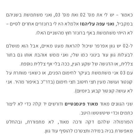
כאמור – יש לי את מס' 02 ואת מס' 03, ואני משתמשת בשניהם
במקביל,
ואני עפה עליהם!
אלמלא היו לי ברונזרים אחרים לסיים –
לא הייתי משתמשת באף ברונזר חוץ מהשניים האלו.
ל-02 יש גוון אפרפר שיכול להראות מעט מאיים, אבל הוא מושלם
לבעלות גוון עור בינוני כמו שלי, ואני ממש אוהבת אותו גם בתור
צללית, או הדגשה של שקע העין, ככה בלי אף צללית נוספת.
עם 03 אני משתמשת בעיקר לחימום הפנים, או כשאני מוותרת על
קונטור ועושה מעין חצי חיטוב חצי חימום (בדר"כ באיפור מהיר. אני
לא עושה קונטור קבוע ביומיום).
שני הגוונים מאוד
מאוד פיגמנטיים
ודורשים יד קלה כדי לא ליצור
כתמים וכדי שיטשטשו היטב.
הפורמולה שלהם דקה ורכה מאוד, לא מתפוררת, ובהחלט
מאפשרת בניה במידה ותצטרכו להוסיף עוד גוון.