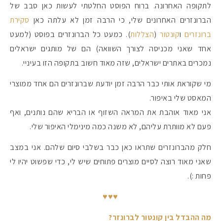
לתקופה האחרונה. ברוח הפוסט החלטתי לעשות כאן סבב של
הברונזרים האחרונים שלי, כי הרבה זמן לא עלתה כאן
סקירת
#הסטודיושלקורין - פ
ברונזרים
ו
קונטור
(
הצללות
). כמעט כל הברונזרים בפוסט (למעט
אחד שאני מכניסה לצורך השוואה) הם של מותגים ישראלים
נמכרים באתרים ישראלים, שזה מאוד חשוב בתקופה הזו בעיניי.
מי שקוראת אותי כבר הרבה זמן יודעת שברונזרים הם אחד ממוצרי
המאסט שלי באיפור.
אני מאוד אוהבת את המראה השזוף או הבריא שהם נותנים, ואף
פעם לא מוותרת עליהם, לא משנה כמה מינימלי האיפור שלי.
חלק מהברונזרים שתראו כאן כבר בשלבי סיום שלהם. אני במצב
שאני מאוד רוצה לסיים מוצרים פתוחים שיש לי, כדי שפשוט יהיו לי
פחות :).
♥♥♥
מה ההבדל בין קונטור לברונזר?