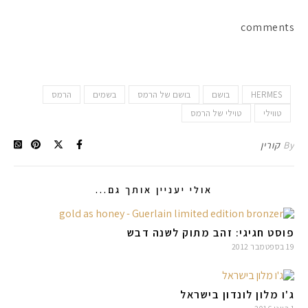
comments
HERMES
בושם
בושם של הרמס
בשמים
הרמס
טווילי
טוילי של הרמס
By
קורין
אולי יעניין אותך גם...
פוסט חגיגי: זהב מתוק לשנה דבש
19 בספטמבר 2012
ג'ו מלון לונדון בישראל