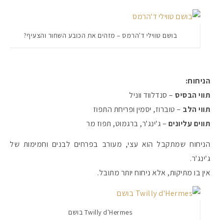
בושם טווילי ד'הרמס – מזהים את הכובע השחור והצעיף?
הניחוח:
תווי הבסיס
– סנדלווד ווניל
תווי הלב
– טוברוז, יסמין ופריחת התפוז
תווים עליונים
– ג'ינג'ר, ברגמוט, תפוז מר
הניחוח שמתקבל הוא עצי, מעורב בפרחים לבנים וחמימות של
ג'ינג'ר.
אין בו מתיקות, אלא ניחוח יותר מתובל.
Twilly d'Hermes בושם