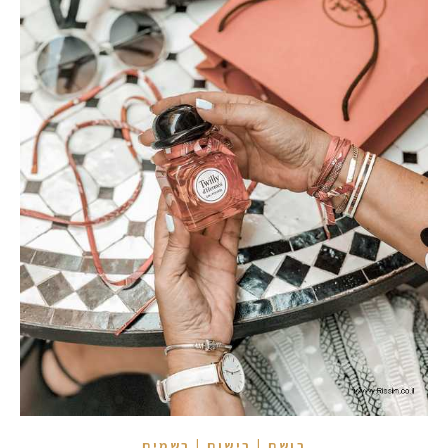
בושם | בישום | בשמים