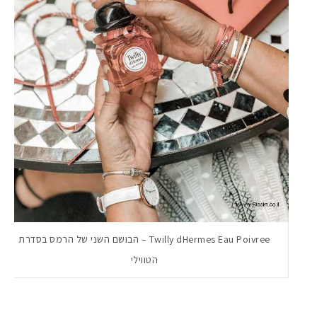
מקדמי הגנה מומלצים -
Twilly dHermes Eau Poivree – הבושם השני של הרמס בסדרת
הטווילי
אומרים שאם מצמידים 
פעילו