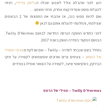
רגע לפני שהבלוג צולל לשבוע שכולו ה
בלאק פריידיי
, רציתי
להעלות פוסט שמריח קצת אחרת, תרתי משמע…
#הסטודיושלקורין - פ
ואם להיות ממש כנה, אז אהבתי את התמונות של 2 הבשמים
שצילמתי, והחלטתי להעלות אותם גם לכאן
לפני כחודש הושקה הגרסה החדשה לבושם Twilly D'Hermes.
הבושם המקורי בסדרה הושק בשנת 2017.
נתחיל בשם שנבחר לסדרה – Twilly – שם שנלקח מ
צעיפי הטווילי
של המותג
– צעיפים צרים וארוכים שמשמשים לקשירה על תיקי
הבירקין, כשקישוטי שיער, לקשירה על הצוואר ואפילו בצמידים.
Twilly D'Hermes – טווילי של הרמס