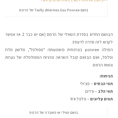
בושם Twilly dHermes Eau Poivree של הרמס
הבושם החדש בסדרת הטווילי של הרמס (אם יש כבר 2 אז אפשר
לקרוא לזה סדרה לדעתי).
המילה poivree בצרפתית משמעותה "מפולפל", מלשון מלח
ופלפל, ושם הבושם קיבל השראה מהרוח המפולפלת של נערות
ונשות הרמס.
הניחוח:
תווי הבסיס
– פצ'ולי
תווי הלב
– ורדים
תווים עליונים
– פלפל ורוד
בושם טווילי או פואברה של הרמס