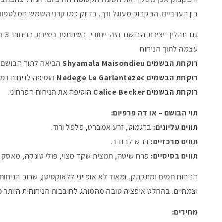
בין הערביים. הבקבוק מעוגל ורך, בדיוק כמו קרני השמש המלטפות
גם ת
עצמה לתוך הניחוח:
רוקחת הבשמים Shyamala Maisondieu
הביאה לתוך הבושם ז
רוקחת הבשמים Nedege Le Garlantezec
הוסיפה לניחוח רמ
רוקחת הבשמים Calice Becker
הוסיפה את הניחוח הפרחוני.
תוי הבושם – או דה פרפיום:
תווים עליונים:
ברגמוט, זרע אמברט, פלפל ורוד.
תווים מרכזיים:
דבש לבנדר.
תווים בסיסיים:
פרח שיטה, תמצית שקד מצוי, פולי טונקה, מאסק ל
הניחוח חמים ומתקתק, ומאוד לא אופייני ללאוקסיטן, שרוב הניחוח
וצמחיים. בהחלט אופציה טובה מהמותג לחובבות הניחוחות היותר מ
מחירים: