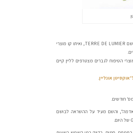
#הסטודיושלקורין 
כמה מוצרים חדשים הושקו לאחרונה בלאוקסיטן – בושם חדש בשם TERRE DE LUMIER, ואיתו קו מוצרי
ם.
רי הטיפוח לגברים מצטרפים לליין קיים
'אוקסיטן אונליין
.
ס' חודשים.
Lumier הוא "אור" ופירוש המילה Terre הוא "אדמה", והשם מעיד על ההשראה לבושם
 כתמתם, חמים, בדיוק כמו השמש בשעות