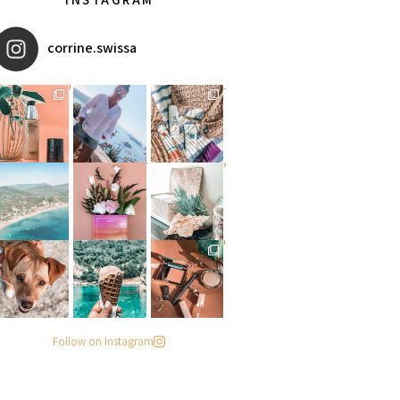
corrine.swissa
מקדמי הגנה מומלצים - עכשיו ב
איזו אהבתם יותר? הראשונה או
אומרים שאם מצמידים קונכיה מ
פעילות ממש מגניבה עכשיו בפי
#הסטודיושלקורין - פינה חדשה
מישהו שיסתכל עליי ככה
. . .
Follow on Instagram