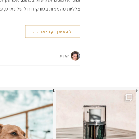
צלליות מהממות בטורקיז וחול של נארס, עפ
להמשך קריאה...
קורין
א
לא העליתי תמונה כבר חודשיים
איזו אהבתם יו