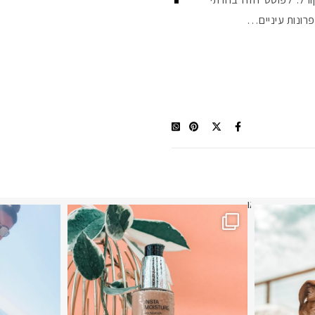
רונות עיניים…
תר? הראשונה או
מ