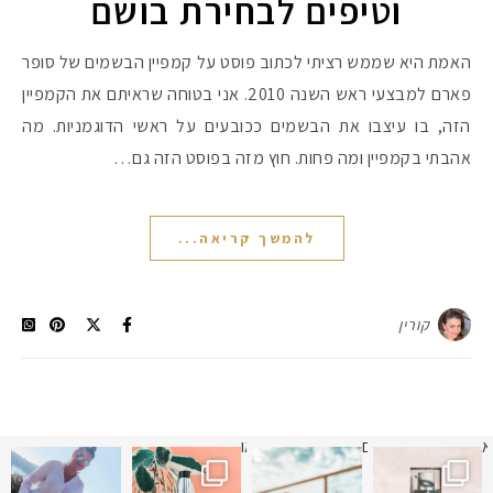
וטיפים לבחירת בושם
האמת היא שממש רציתי לכתוב פוסט על קמפיין הבשמים של סופר
פארם למבצעי ראש השנה 2010. אני בטוחה שראיתם את הקמפיין
הזה, בו עיצבו את הבשמים ככובעים על ראשי הדוגמניות. מה
אהבתי בקמפיין ומה פחות. חוץ מזה בפוסט הזה גם…
להמשך קריאה...
קורין
א
 תמונה כבר חודשיים
איזו אהבתם יותר? הראשונה או