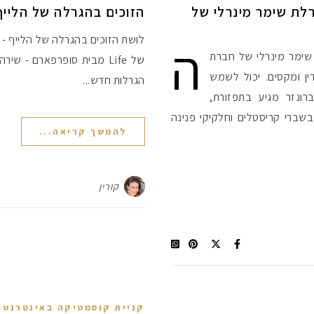
לת שימר מינרלי של
הזוכים בהגרלה של הלייף – 
ה
לושת הזוכים בהגרלה של הלייף - ע
 שימר מינרלי של חברת
של Life מבית סופרפארם - שי
PINK SAP - ורוד עדין ומקסים. יכול לשמש
הגרלות חדש...
רונזר מגיע בתפזורת,
שברי קריסטלים וחלקיקי פנינה
להמשך קריאה...
קורין
קניית קוסמטיקה באינטרנט