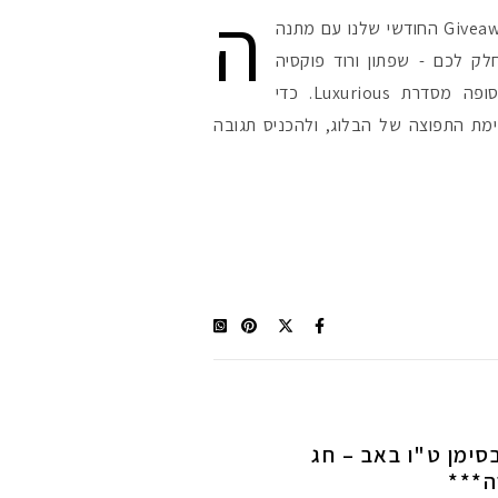
ה
גענו לסוף החודש, וכרגיל ה - Giveaway החודשי שלנו עם מתנה
לק לכם - שפתון ורוד פוקסיה
מסדרת ColorBurst וצללית כסופה מסדרת Luxurious. כדי
ת התפוצה של הבלוג, ולהכניס תגובה
Gi יולי 2010 – בסימן ט"ו באב – חג
ה***