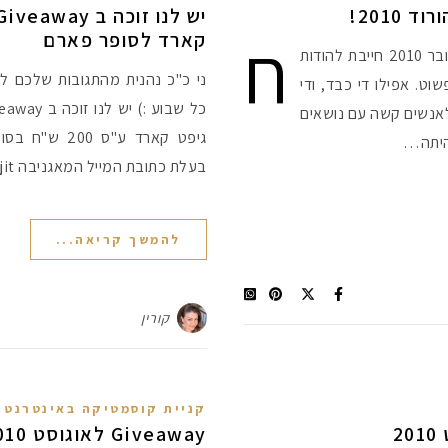
2010!
ח
קארד לסופר פארם
ברים וחברות - יש לנו זוכה בהגרלת אוקטובר 2010 חייבת להודות
ני כ"כ נהנית מהתגובות שלכם ל
ט. אפילו די כבד, ודי
שלאנשים קשה עם נושאים
גיפט קארד ע"ס 0
היתה…
בעלת כתובת המייל המאגניבה jin.jit :) כמה…
להמשך קריאה...
קורין
קניית קוסמטיקה באינטרנט
Giveaway לאוגוסט 2010 – באדיבות רבלון