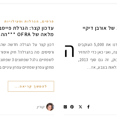
פרסים, הגרלות ופעילויות
הגרלת סופשנה: פלטת נייקד 3 של אורבן דיקיי
עדכון קצר: הגרלת פייסב
מלאה של OFRA ***ההגרלה סגורה****
ה
בטחתי הגרלה חדשה כבר מזמן, כשעברנו את 5,000 העוקבים
דכון קצר על הגרלה חדשה שהעל
, ואני כאן כדי להחזיר
חובות :) חוץ מ-5,000 העוקבים בפייסבוק, זה גם סוף 2013,
לשפתיים. גל
מתקן עפרון שפתיים עפרון עיניים בתוקף מה .12
להמשך קריאה...
קורין