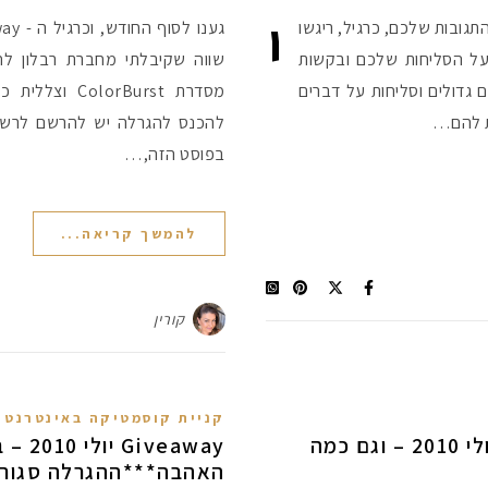
י
ו זוכה ל - Giveaway לאוגוסט 2010. התגובות שלכם, כרגיל, ריגשו
י על הסליחות שלכם ובקשות
שווה שקיבלתי מחברת רבלון לח
גדולים וסליחות על דברים
ת להם…
להכנס להגרלה יש להרשם לרשימ
בפוסט הזה,…
להמשך קריאה...
קורין
קניית קוסמטיקה באינטרנט
יש לנו זוכה ב – Givwaway ליולי 2010 – וגם כמה
veaway
האהבה***ההגרלה סגור