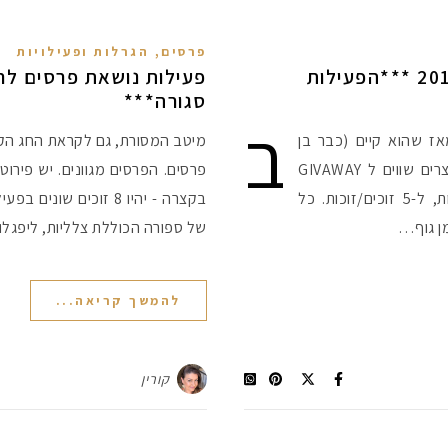
פרסים, הגרלות ופעילויות
פעילות נושאת פרסים לפסח 2012 ***הפעילות
סגורה***
ב
ז שהוא קיים (כבר בן
מיטב המסורת, גם לקראת החג הקר
שנתיים וחצי הבייבי :) ), אספתי מלא מוצרים שווים ל GIVAWAY
פרסים. הפרסים מגוונים. יש פירו
לכבוד פסח. בפעילות הפעם יש 5 ערכות, ל-5 זוכים/זוכות. כל
בקצרה - יהיו 8 זוכים ש
של ספורה הכוללת צלליות, ליפגל
להמשך קריאה...
קורין