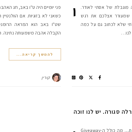
י
 מוגבלת של אסתי לאודר.
פני יומיים היה ט"ו באב, חג האהבה
 שמעורר אצלכם את רגש
כשאני לא בזוגיות. אם הוולנטיין
תי שלא לכתוב גם על כמה
שט"ו באב הוא המראה הרומנטי
 לנו…
הקבלה אהבה משמעותה נתינה. 
להמשך קריאה...
קורין
2010 ****ההגרלה סגורה. יש לנו זוכה
ש לנו Giveaway חדש, ואני כ"כ מתרגשת.... מה כולל ה-Giveaway