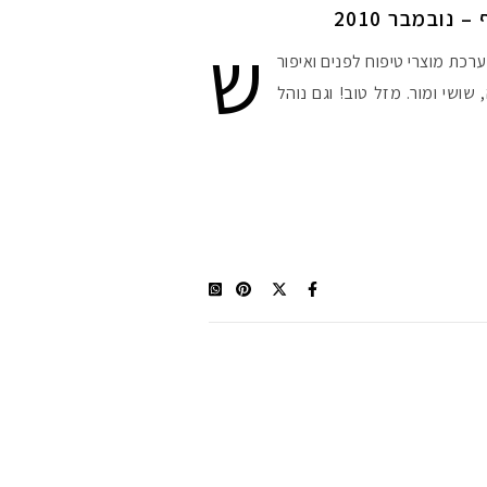
נובמבר 2010
ש
#הסטודיושלקורין 
רכת מוצרי טיפוח לפנים ואיפור
רה, שושי ומור. מזל טוב! וגם נוהל