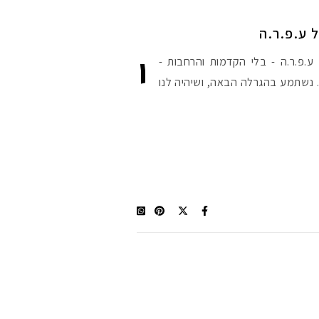
 ע.פ.ר.ה
י
.פ.ר.ה - בלי הקדמות והרחבות -
זוכה היא טלי - תגובה מספר 48. נשתמע בהגרלה הבאה, ושיהיה לנו
מקדמי הגנה מומלצי
אומרים שאם מצמידי
פעיל