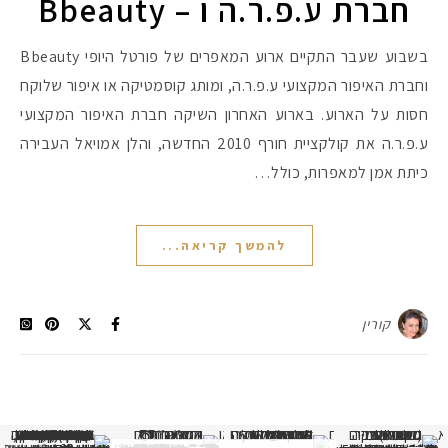
חברת ע.פ.ר.ה ו – Bbeauty
בשבוע שעבר התקיים ארוע המאפרים של פורטל היופי Bbeauty
וחברת האיפור המקצועי ע.פ.ר.ה, ומותג קוסמטיקה או איפור שלוקח
חסות על הארוע. בארוע האחרון השיקה חברת האיפור המקצועי
ע.פ.ר.ה את קולקציית חורף 2010 החדשה, והלן אמויאל העבירה
כיתת אמן למאפרות, כולל…
להמשך קריאה...
קורין
א
 תמונה כבר חודשיים
איזו אהבתם יותר? הראשונה או