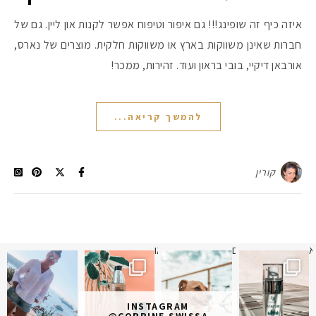
איזה כיף זה שופינג!!! גם איפור וטיפוח אפשר לקנות און ליין. גם של
חברות שאינן משווקות בארץ או משווקות חלקית. מוצרים של נארס,
אורבאן דיקיי, בובי בראון ועוד. זהירות, ממכר!
להמשך קריאה...
קורין
א
 תמונה כבר חודשיים
איזו אהבתם יותר? הראשונה או
INSTAGRAM