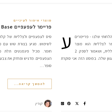
מוצרי איפור לעיניים
פריימר לעפעפיים Eye Perfecting Base של קלרינס
ע
חותי שלנו - פריימרים
סיס לעפעפיים ולצלליות של קלר
מר לצלליות הוא מוצר
לשימוש. מגיע בצורת טוש עם מ
שמניחים ישירות על העפעף, מתחת לצללית, ושאמור לספק 2
חומר. מכיל פיגמנטים תלת מי
וון שלה. בפוסט הזה אני סוקרת
העפעפיים. מדגיש ומחזק את צבע 
סופר…
להמשך קריאה...
קורין