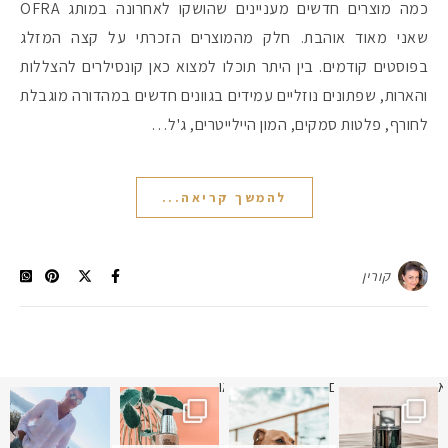
כמה מוצרים חדשים מעניינים שהושקו לאחרונה במותג OFRA
שאני מאוד אוהבת. חלק מהמוצרים הזכרתי על קצה המזלג
בפוסטים קודמים. בין היתר תוכלו למצוא כאן קונסילרים להצללות
והארות, שפתונים נוזליים עמידים בגוונים חדשים במהדורה מוגבלת
לחורף, פלטות סמקים, המון היילייטרים, ג'ל…
להמשך קריאה...
קורין
א
 תמונה כבר חודשיים
איזו אהבתם יותר? הראשונה או