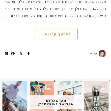
פלטות שיכנסו תחת הכותרת של היפים והמעוצבים. בלתי אפשרי
היה לאגוד את כולן יחד, כך שהן תעלנה כל אחת בזמנה. אני
חושבת שזו הפעם הראשונה שאני סוקרת מוצר של טארט בבלוג.…
להמשך קריאה...
קורין
מקדמי הגנה מומלצים -
א
 תמונה כבר חודשיים
איזו אהבתם יותר? הראשונה או
INSTAGRAM
אומרים שאם מצמידים 
פעילו
@CORRINE.SWISSA