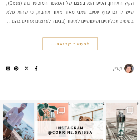
הקיץ האחרון. הטיפ הוא בעצם של המאפר המוכשר גוס (Goss),
שיש לו גם ערוץ יוטיוב שאני מאוד מאוד אוהבת, כי שהוא מלא
בטיפים תכליתיים ושימושיים לאיפור (בניגוד לערוצים אחרים בהם…
להמשך קריאה...
קורין
א
 תמונה כבר חודשיים
איזו אהבתם יותר? הראשונה או
INSTAGRAM
@CORRINE.SWISSA