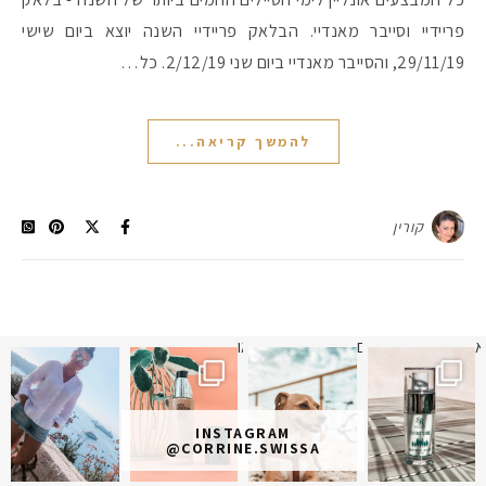
פריידיי וסייבר מאנדיי. הבלאק פריידיי השנה יוצא ביום שישי
29/11/19, והסייבר מאנדיי ביום שני 2/12/19. כל…
להמשך קריאה...
קורין
א
 תמונה כבר חודשיים
איזו אהבתם יותר? הראשונה או
INSTAGRAM
@CORRINE.SWISSA