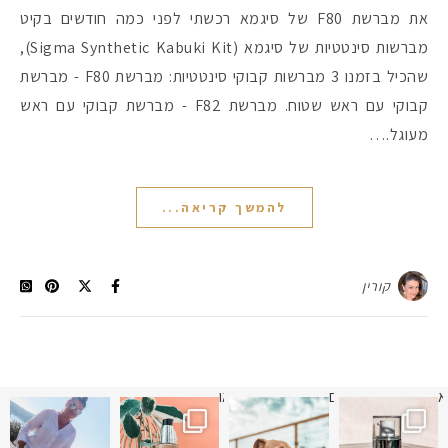
את מברשת F80 של סיגמא רכשתי לפני כמה חודשים בקיט
מברשות סינטטיות של סיגמא (Sigma Synthetic Kabuki Kit),
שהכיל בזמנו 3 מברשות קבוקי סינטטיות: מברשת F80 - מברשת
קבוקי עם ראש שטוח. מברשת F82 - מברשת קבוקי עם ראש
מעוגל.…
להמשך קריאה...
קורין
א
 תמונה כבר חודשיים
איזו אהבתם יותר? הראשונה או