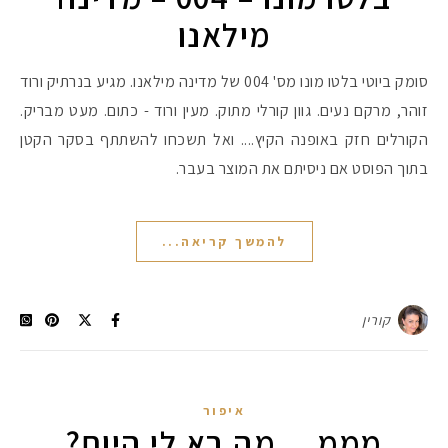
מילאנו
סומק ביוטי בלטו מונו מס' 004 של מדינה מילאנו. מגיע בנרתיק ורוד
זוהר, מרקם נעים. גוון קורלי מתוק. מעין ורוד - כתום. מעט מבריק.
הקורלים חזק באופנה הקיץ.... ואל תשכחו להשתתף בסקר הקטן
בתוך הפוסט אם ניסיתם את המוצר בעבר.
להמשך קריאה...
מקדמי הגנה מומלצים -
קורין
איפור
אומרים שאם מצמידים 
פעילו
מממ… מה בא לי היום?