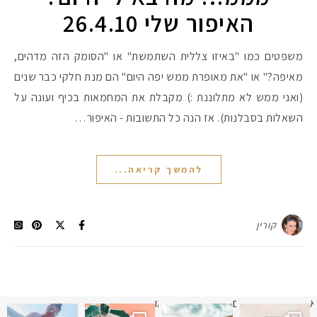
האיפור שלי 26.4.10
#הסטודיושלקורין - פ
משפטים כמו "באיזו צללית השתמשת" או "הסומק הזה מדהים,
מאיפה?" או "את מאופרת ממש יפה היום" הם מנת חלקי כבר שנים
(ואני ממש לא מתלוננת :) מקבלת את המחמאות בכיף ועונה על
השאלות בסבלנות). אז הנה כל התשובות - האיפור…
להמשך קריאה...
קורין
א
 תמונה כבר חודשיים
איזו אהבתם יותר? הראשונה או