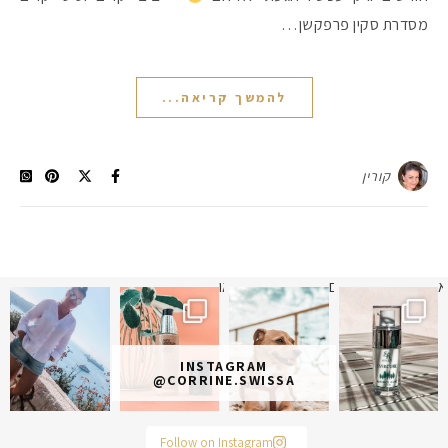
מסדרת סקין פרפקשן…
להמשך קריאה...
קורין
א
 תמונה כבר חודשיים
איזו אהבתם יותר? הראשונה או
INSTAGRAM
@CORRINE.SWISSA
Follow on Instagram