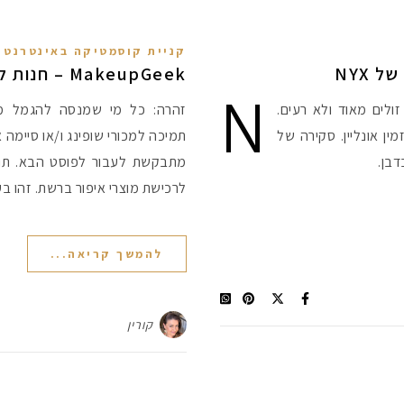
קניית קוסמטיקה באינטרנט
MakeupGeek – חנות לרכישת איפור אונליין
N
ולים מאוד ולא רעים.
זהרה: כל מי שמנסה להגמל מש
ין אונליין. סקירה של
תמיכה למכורי שופינג ו/או סיימה
מתבקשת לעבור לפוסט הבא. תודה
לרכישת מוצרי איפור ברשת. זהו 
להמשך קריאה...
קורין