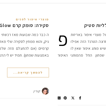
מוצרי איפור לפנים
ליות סטיק
סקירה: סומק קרם Glow של NYX
פ
מוצרי איפור באריזות
ה כבר כמה שבועות מאז רכשתי 
ונה הטרנד הזה אפילו
גיק, והוא ממתין לסקירה שלי מ
יש מותג איפור שאין לו
קרמיים (אם להתעלם מזה שלפע
שפתון. החל מהמותגי האיפור
באמצעות שפתון). תמיד יש לי ה
להמשך קריאה...
קורין