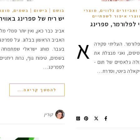
,
,
ואביזרים נלווים
מוצרי
בושם | בישום | בשמים
מוצר
וצרי איפור לשפתיים
יש ריח של ספרינג באוויר
 לפלורמר, ספרינג
אביב כבר כאן, ואין יותר סמלי מ
א
האביב הראשון בבלוג. על ספרינ
לורמר. העליתי סקירה
בעבר. מותג ישראלי שמתמחה ב
יסים, ואני מנצלת את
בשמים, טיפוח גוף, נרות ריחניים,
ר עוד 2 שיתופי פעולה גלאמיים של תום -
לספרינג…
קאלה ביוטי, וסדרת…
להמשך קריאה...
קורין