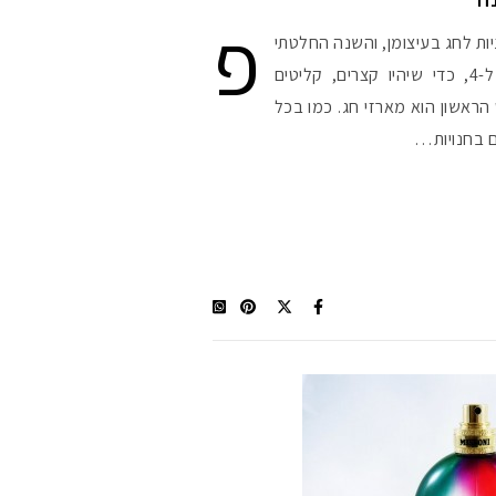
פ
ות לחג בעיצומן, והשנה החלטתי
#הסטודיושלקורין 
לחלק את פוסט החגים הקבוע ל-4, כדי שיהיו קצרים, קליטים
 הראשון הוא מארזי חג. כמו בכל
ם בחנויות…