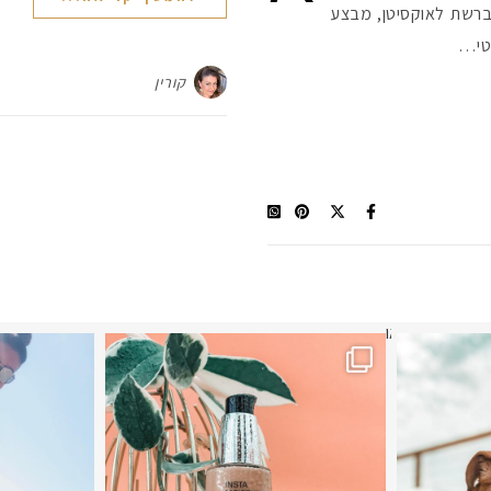
ברשת לאוקסיטן, מבצע
וטי…
קורין
תר? הראשונה או
מ