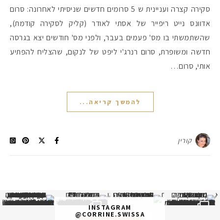
סקירה קצרה ועניינית ש 5 סרומים חדשים שניסיתי לאחרונה: סרום
אדוונס נייט ריפייר של אסתי לאודר (קליק לסקירה קודמת),
שהשתמשתי בו מס' פעמים בעבר, ולפני מס' חודשים יצא בגרסה
חדשה ומשופרת, סרום רנרג'י ליפט של לנקום, שהצליח להפתיע
אותי, סרום…
להמשך קריאה...
קורין
א
 תמונה כבר חודשיים
איזו אהבתם יותר? הראשונה או
INSTAGRAM
@CORRINE.SWISSA
Follow on Instagram