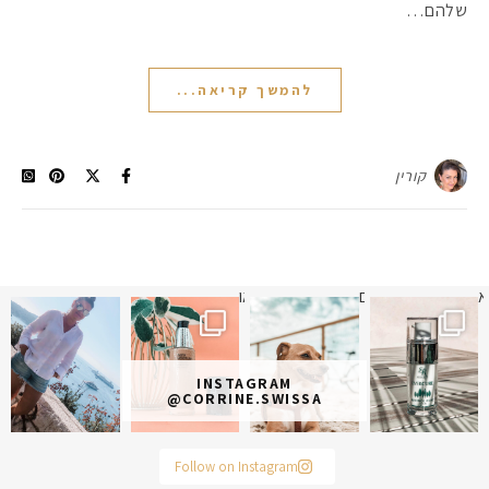
שלהם…
להמשך קריאה...
קורין
א
 תמונה כבר חודשיים
איזו אהבתם יותר? הראשונה או
INSTAGRAM
@CORRINE.SWISSA
Follow on Instagram