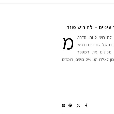
יניים – לה רוש פוזה
מ
פור עיניים מסדרת Toleriane - לה רוש פוזה. סדרת
וטיפוח של עור פנים רגיש
ם מכילים את המספר
המצומצם ביותר של רכיבים (למזעור הסיכון לאלרגיה): 0% בושם, חומרים