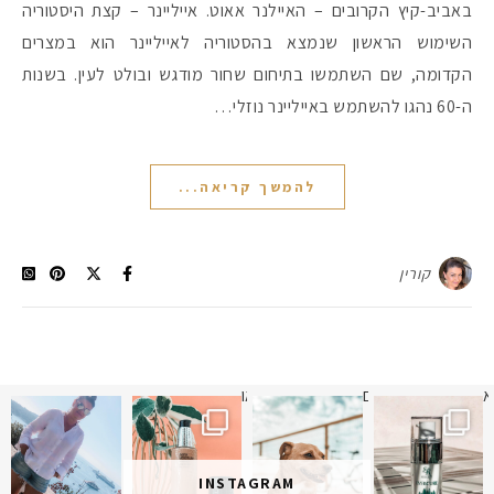
באביב-קיץ הקרובים – האיילנר אאוט. אייליינר – קצת היסטוריה
השימוש הראשון שנמצא בהסטוריה לאייליינר הוא במצרים
הקדומה, שם השתמשו בתיחום שחור מודגש ובולט לעין. בשנות
ה-60 נהגו להשתמש באייליינר נוזלי…
להמשך קריאה...
קורין
א
 תמונה כבר חודשיים
איזו אהבתם יותר? הראשונה או
INSTAGRAM