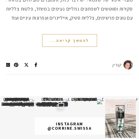
סקירות וסווטשים לשפתונים נוזליים נעימים במיוחד, פלטות צלליות
עם גוונים מרשימים, צלליות סטיק, אייליינרים ועפרונות עיניים ועוד
להמשך קריאה...
קורין
א
 תמונה כבר חודשיים
איזו אהבתם יותר? הראשונה או
INSTAGRAM
@CORRINE.SWISSA