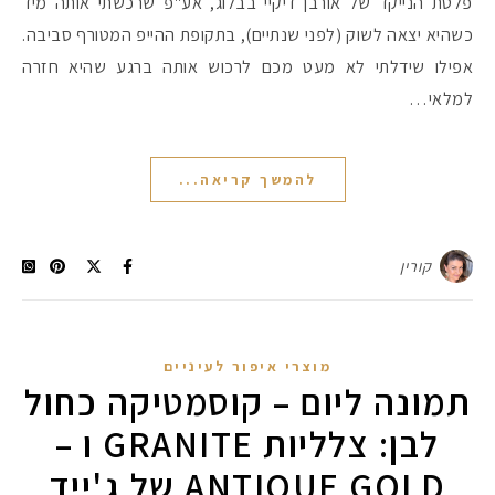
פלטת הנייקד של אורבן דיקיי בבלוג, אע"פ שרכשתי אותה מיד
כשהיא יצאה לשוק (לפני שנתיים), בתקופת ההייפ המטורף סביבה.
אפילו שידלתי לא מעט מכם לרכוש אותה ברגע שהיא חזרה
למלאי…
להמשך קריאה...
קורין
מקדמי הגנה מומלצים -
מוצרי איפור לעיניים
תמונה ליום – קוסמטיקה כחול
לבן: צלליות GRANITE ו –
אומרים שאם מצמידים 
פעילו
ANTIQUE GOLD של ג'ייד