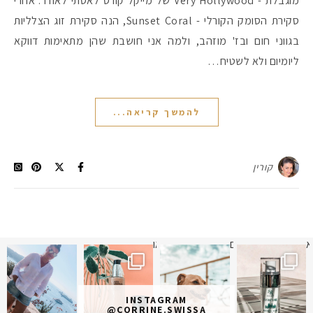
מוגבלת - Very Hollywood של מייקל קורס לאסתי לאודר. אחרי
סקירת הסומק הקורלי - Sunset Coral, הנה סקירת זוג הצלליות
בגווני חום ובז' מוזהב, ולמה אני חושבת שהן מתאימות דווקא
ליומיום ולא לשטיח…
להמשך קריאה...
קורין
א
 תמונה כבר חודשיים
איזו אהבתם יותר? הראשונה או
INSTAGRAM
@CORRINE.SWISSA