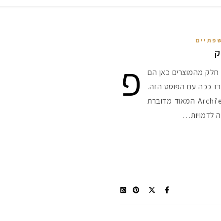
שפתיים
ק
פ
חלק מהמוצרים כאן הם
רז ככה עם הפוסט הזה.
הקולקציות החדשות הן קולקציית Archi'es Girls המאוד מדוברת