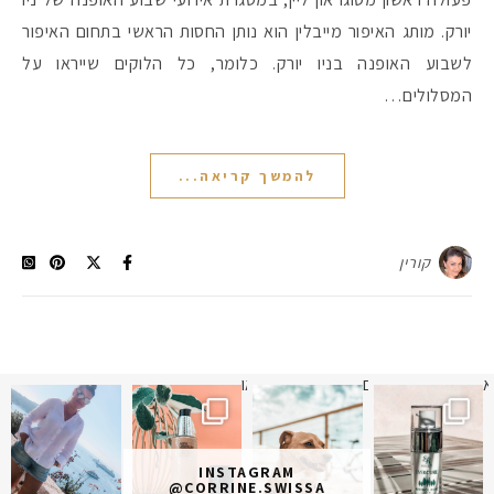
יורק. מותג האיפור מייבלין הוא נותן החסות הראשי בתחום האיפור
לשבוע האופנה בניו יורק. כלומר, כל הלוקים שייראו על
המסלולים…
להמשך קריאה...
קורין
א
 תמונה כבר חודשיים
איזו אהבתם יותר? הראשונה או
INSTAGRAM
@CORRINE.SWISSA