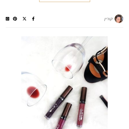
קורין