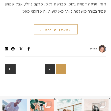
הזה. אריזה דמויית גלוס, מברשת גלוס, מרקם נוזלי, אבל שפתון
עמיד בצורה מושלמת ליותר מ-6 שעות. והוא דווקא מאט.
להמשך קריאה...
קורין
2
1
א
 תמונה כבר חודשיים
איזו אהבתם יותר? הראשונה או