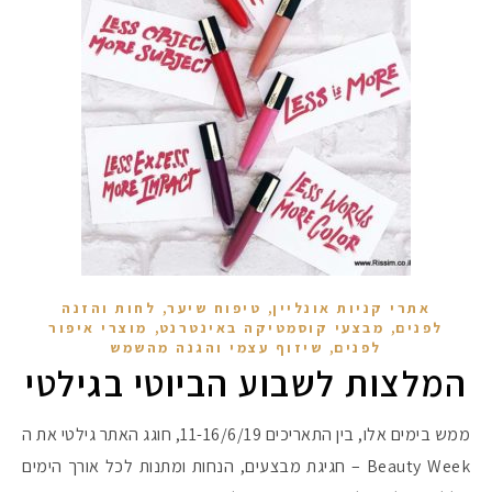
,
,
אתרי קניות אונליין
טיפוח שיער
לחות והזנה
,
,
לפנים
מבצעי קוסמטיקה באינטרנט
מוצרי איפור
,
מקדמי הגנה מומלצים -
לפנים
שיזוף עצמי והגנה מהשמש
המלצות לשבוע הביוטי בגילטי
ממש בימים אלו, בין התאריכים 11-16/6/19, חוגג האתר גילטי את ה
אומרים שאם מצמידים 
פעילו
Beauty Week – חגיגת מבצעים, הנחות ומתנות לכל אורך הימים