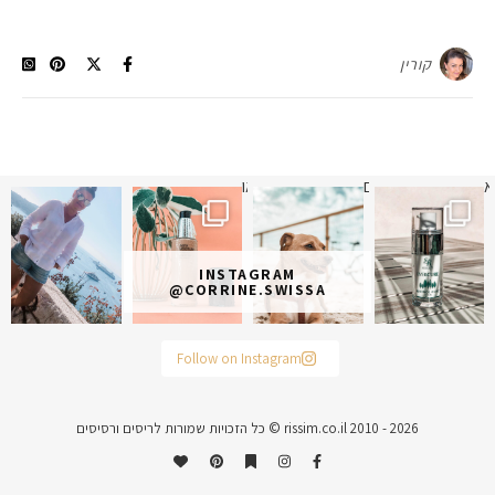
קורין
א
 תמונה כבר חודשיים
איזו אהבתם יותר? הראשונה או
INSTAGRAM
@CORRINE.SWISSA
Follow on Instagram
rissim.co.il 2010 - 2026 © כל הזכויות שמורות לריסים ורסיסים