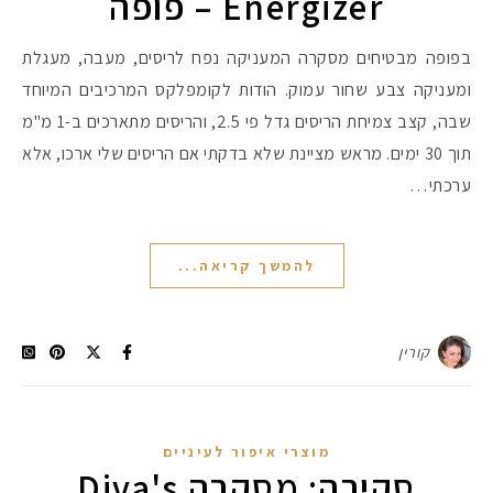
Energizer – פופה
בפופה מבטיחים מסקרה המעניקה נפח לריסים, מעבה, מעגלת
ומעניקה צבע שחור עמוק. הודות לקומפלקס המרכיבים המיוחד
שבה, קצב צמיחת הריסים גדל פי 2.5, והריסים מתארכים ב-1 מ"מ
תוך 30 ימים. מראש מציינת שלא בדקתי אם הריסים שלי ארכו, אלא
ערכתי…
להמשך קריאה...
מקדמי הגנה מומלצים -
קורין
מוצרי איפור לעיניים
אומרים שאם מצמידים 
פעילו
סקירה: מסקרה Diva's