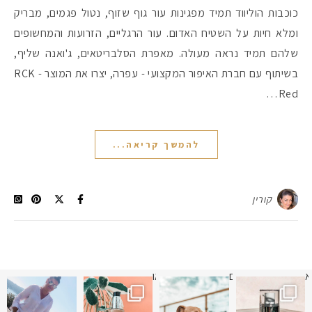
כוכבות הוליווד תמיד מפגינות עור גוף שזוף, נטול פגמים, מבריק
ומלא חיות על השטיח האדום. עור הרגליים, הזרועות והמחשופים
שלהם תמיד נראה מעולה. מאפרת הסלבריטאים, ג'ואנה שליף,
בשיתוף עם חברת האיפור המקצועי - עפרה, יצרו את המוצר RCK -
Red…
להמשך קריאה...
קורין
א
 תמונה כבר חודשיים
איזו אהבתם יותר? הראשונה או