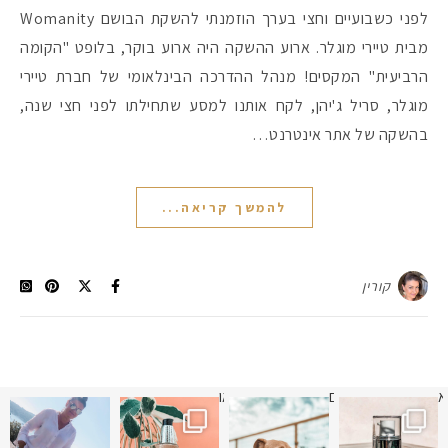
לפני כשבועיים וחצי בערך הוזמנתי להשקת הבושם Womanity
מבית טיירי מוגלר. ארוע ההשקה היה ארוע בוקר, בלופט "הקומה
הרביעית" המקסים! מנהל ההדרכה הבינלאומי של חברת טיירי
מוגלר, סריל ג'יהן, לקח אותנו למסע שתחילתו לפני חצי שנה,
בהשקה של אתר אינטרנט…
להמשך קריאה...
קורין
א
 תמונה כבר חודשיים
איזו אהבתם יותר? הראשונה או