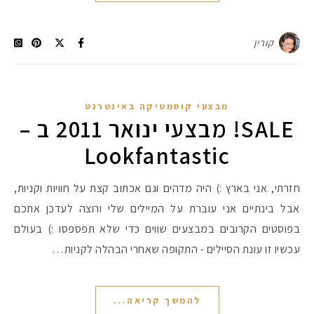
קורין
מבצעי קוסמטיקה באינטרנט
SALE! מבצעי ינואר 2011 ב –
Lookfantastic
חזרתי, אני בארץ :) היה מדהים וגם אכתוב קצת על חוויות וקניות,
אבל בינתיים אני עוברת על המיילים שלי ורוצה לעדכן אתכם
מקדמי הגנה מומלצים -
בפוסטים הקרובים במבצעים שווים כדי שלא תפספסו :) בעולם
עכשיו זו עונת הסיילים - התקופה שאחרי הבהלה לקניות…
אומרים שאם מצמידים 
פעילו
להמשך קריאה...