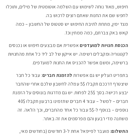
חיפוש, מאוד נוחה לשימוש עם השלמה אוטומטית של מילים, ותוכלו
לחפש שם את החנות שאתם רוצים לרכוש בה.
מצד ימין, מתחת לתיבת החיפוש יש סטטוס של החשבון – כמה
קאש באק צברתם, כמה ממתין וכו'.
הכנסת חנויות למועדפים
אפשרית אם מבצעים חיפוש או נכנסים
לקטגוריה ומקבלים רשימה. יש אייקון של לב ליד כל אחת מהחנויות
ברשימה, ומשם אפשר להכניס את החנות למועדפים.
בתפריט העליון יש גם אפשרות
להזמנת חברים
: עבור כל חבר
שיצטרף דרככם תקבלו 5$ עמלה לחשבון שלכם אחרי שהחבר
יבצע רכישה בסך 25$ לפחות. יש גם מדרגות בונוסים על הזמנת
חברים – למשל – עבור 4 חברים שתזמינו ברבעון תקבלו 40$
נוספים – בנוסף ל-5$ עבור כל אחד מהחברים, וכך הלאה. זה
משתנה מדי רבעון והם מפרסמים את זה באתר.
התשלום:
מועבר לפייפאל אחת ל-3 חודשים (בחודשים מאי,