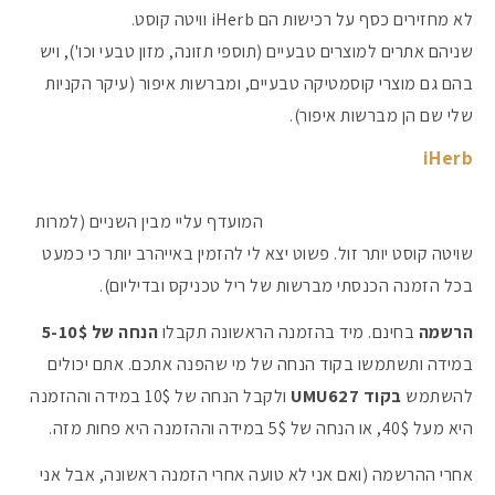
לא מחזירים כסף על רכישות הם iHerb וויטה קוסט.
שניהם אתרים למוצרים טבעיים (תוספי תזונה, מזון טבעי וכו'), ויש
בהם גם מוצרי קוסמטיקה טבעיים, ומברשות איפור (עיקר הקניות
שלי שם הן מברשות איפור).
iHerb
המועדף עליי מבין השניים (למרות
שויטה קוסט יותר זול. פשוט יצא לי להזמין באייהרב יותר כי כמעט
בכל הזמנה הכנסתי מברשות של ריל טכניקס ובדיליום).
הרשמה
בחינם. מיד בהזמנה הראשונה תקבלו
הנחה של 5-10$
במידה ותשתמשו בקוד הנחה של מי שהפנה אתכם. אתם יכולים
להשתמש
בקוד UMU627
ולקבל הנחה של 10$ במידה וההזמנה
היא מעל 40$, או הנחה של 5$ במידה וההזמנה היא פחות מזה.
אחרי ההרשמה (ואם אני לא טועה אחרי הזמנה ראשונה, אבל אני