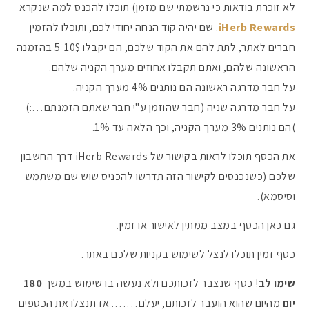
לא זוכרת בודאות כי נרשמתי שם מזמן) תוכלו להכנס למה שנקרא
iHerb Rewards
. שם יהיה קוד הנחה יחודי לכם, ותוכלו להזמין
חברים לאתר, לתת להם את הקוד שלכם, הם יקבלו 5-10$ בהזמנה
הראשונה שלהם, ואתם תקבלו אחוזים מערך הקניה שלהם.
על חבר מדרגה ראשונה הם נותנים 4% מערך הקניה.
על חבר מדרגה שניה (חבר שהוזמן ע"י חבר שאתם הזמנתם…:)
)הם נותנים 3% מערך הקניה, וכך הלאה עד 1%.
את הכסף תוכלו לראות בקישור של iHerb Rewards דרך החשבון
שלכם (כשנכנסים לקישור הזה תדרשו להכניס שוש שם משתמש
וסיסמא).
גם כאן הכסף במצב ממתין לאישור או זמין.
כסף זמין תוכלו לנצל לשימוש בקניות שלכם באתר.
שימו לב
! כסף שנצבר לזכותכם ולא נעשה בו שימוש במשך
180
יום
מהיום שהוא הועבר לזכותם, יעלם……. אז תנצלו את הכספים