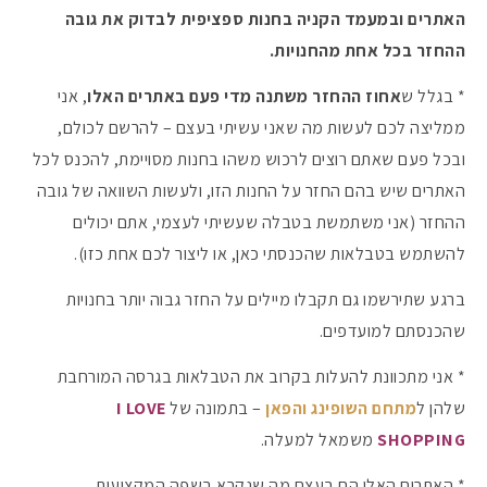
האתרים ובמעמד הקניה בחנות ספציפית לבדוק את גובה
ההחזר בכל אחת מהחנויות.
* בגלל ש
אחוז ההחזר משתנה מדי פעם באתרים האלו
, אני
ממליצה לכם לעשות מה שאני עשיתי בעצם – להרשם לכולם,
ובכל פעם שאתם רוצים לרכוש משהו בחנות מסויימת, להכנס לכל
האתרים שיש בהם החזר על החנות הזו, ולעשות השוואה של גובה
ההחזר (אני משתמשת בטבלה שעשיתי לעצמי, אתם יכולים
להשתמש בטבלאות שהכנסתי כאן, או ליצור לכם אחת כזו).
ברגע שתירשמו גם תקבלו מיילים על החזר גבוה יותר בחנויות
שהכנסתם למועדפים.
* אני מתכוונת להעלות בקרוב את הטבלאות בגרסה המורחבת
שלהן ל
מתחם השופינג והפאן
– בתמונה של
I LOVE
SHOPPING
משמאל למעלה.
* האתרים האלו הם בעצם מה שנקרא בשפה המקצועית