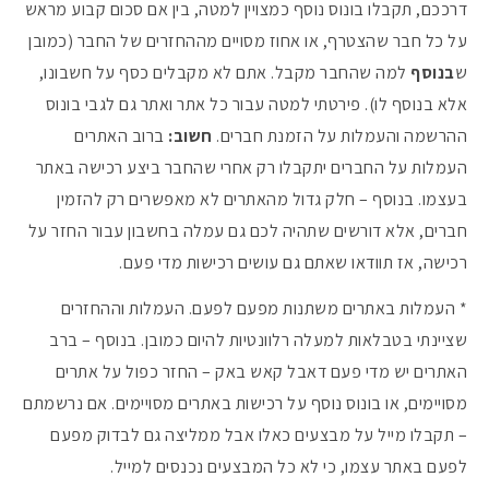
דרככם, תקבלו בונוס נוסף כמצויין למטה, בין אם סכום קבוע מראש
על כל חבר שהצטרף, או אחוז מסויים מההחזרים של החבר (כמובן
ש
בנוסף
למה שהחבר מקבל. אתם לא מקבלים כסף על חשבונו,
אלא בנוסף לו). פירטתי למטה עבור כל אתר ואתר גם לגבי בונוס
ההרשמה והעמלות על הזמנת חברים.
חשוב:
ברוב האתרים
העמלות על החברים יתקבלו רק אחרי שהחבר ביצע רכישה באתר
בעצמו. בנוסף – חלק גדול מהאתרים לא מאפשרים רק להזמין
חברים, אלא דורשים שתהיה לכם גם עמלה בחשבון עבור החזר על
רכישה, אז תוודאו שאתם גם עושים רכישות מדי פעם.
* העמלות באתרים משתנות מפעם לפעם. העמלות וההחזרים
שציינתי בטבלאות למעלה רלוונטיות להיום כמובן. בנוסף – ברב
האתרים יש מדי פעם דאבל קאש באק – החזר כפול על אתרים
מסויימים, או בונוס נוסף על רכישות באתרים מסויימים. אם נרשמתם
– תקבלו מייל על מבצעים כאלו אבל ממליצה גם לבדוק מפעם
לפעם באתר עצמו, כי לא כל המבצעים נכנסים למייל.