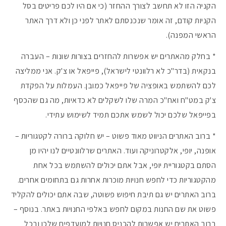
הקניה הזו לא תחשב לצורך ההחזר (כי אם היו לכם פריטים בסל
הקניות קודם, זה אומר שנכנסתם לאתר לפני כן ולא דרך האתר
הראשי המפנה).
* בחלק מהאתרים יש אפשרות להחזרים בצורות שונות – העברה
בנקאית (בדר"כ לא רלוונטי לישראל), פייפאל או צ'ק. אני ממליצה
לכם להשתמש באופציה של פייפאל כמובן. העמלות על הפקדת
צ'ק במט"ח ואח"כ המרה שלו לשקלים לא כדאיות, מה גם שהכסף
בפייפאל שלכם יכול לשמש אתכם תמיד לשימוש עתידי.
* ברוב האתרים הניווט מאוד פשוט – יש חלוקה ברורה לקטגוריות –
אופנה, יופי, אלקטרוניקה ועוד. האתרים שרלוונטיים לנו יהיו מן
הסתם בקטגוריית יופי, אבל אתם יכולים להשתמש בכל אחת
מהקטגוריות כדי לחפש חנויות מוכרות אחרות גם בתחומים אחרים.
ברוב האתרים יש גם תיבת חיפוש פשוטה, שבה אתם יכולים להקליד
פשוט את שם החנות במקום לחפש באלפי החנויות באתר. בנוסף –
ברוב האתרים יש אפשרות להכניס חנויות למועדפים שלכן ובכל