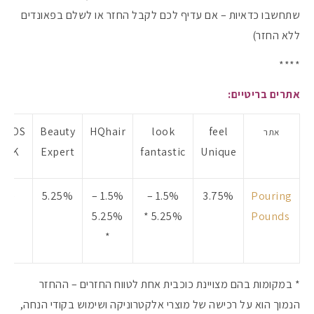
שתחשבו כדאיות – אם עדיף לכם לקבל החזר או לשלם בפאונדים
ללא החזר)
****
אתרים בריטיים:
ASOS
Beauty
HQhair
look
feel
אתר
UK
Expert
fantastic
Unique
–
5.25%
1.5% –
1.5% –
3.75%
Pouring
5.25%
*
5.25%
Pounds
*
* במקומות בהם מצויינת כוכבית אחת לטווח החזרים – ההחזר
הנמוך הוא על רכישה של מוצרי אלקטרוניקה ושימוש בקודי הנחה,