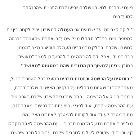
פעם שתכנסו לחשבון שלכם יופיעו לכם החנויות שהכנסתם
למועדפים.
* לוקח קצת זמן עד שרואים את
העמלה בחשבון
. יכול לקחת בין יום
למספר ימים. בדר"כ תקבלו מייל שמעדכן אתכם שהעמלה נכנסה
לחשבון שלכם. בחלק מהמקרים העמלה תופיע במצב "ממתין"
כבר במיידי, אבל יקח לה כמה ימים להתעדכן למצב "מאושר".
כמובן ש
ניתן למשוך רק החזרים שהם בסטטוס "מאושר"
.
*
בונוסים על הרשמה והזמנת חברים
כמעט בכל האתרים הנ"ל,
מעבר להחזר שאתם מקבלים על הקניות האישיות שלכם דרכם,
נותנים בונוס על הרשמה – כסף שנכנס לחשבון שלכם באתר מיד
עם ההרשמה שלכם, ועוד לפני שביצעתם כל רכישה. מעבר לזה,
מתוך מטרה לעודד עוד לקוחות להצטרף לאתרים האלו, הם
מצ'פרים אתכם גם על הזמנת חברים – עם ההרשמה לאתר תקבלו
קישור ייחודי שתוכלו לשלוח לחברים שלכם. עבור כל חבר שירשם