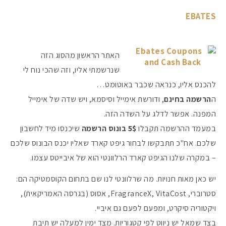
EBATES
האתר הראשון מהסוג הזה
שנרשמתי אליו, וזה שהכי נוח לי
להכנס אליו, כנראה שכבר באוטומט…
ה
הרשמה בחינם
, ודורשת אימייל וסיסמא, ויש שדה של אימייל
המפנה. אפשר לדלג על השדה הזה.
במעמד ההרשמה תקבלו
5$ בונוס הרשמה
שיכנסו מיד לחשבון
שלכם. אח"כ תתבקשו לבחור גיפט קארד שאליו יכנס הבונוס שלכם
– במקרה שלנו הגיפט קארד הרלוונטי הוא של איבייטס עצמו.
יש כאן מאות חנויות. מה שרלוונטי לנו שם בתחום הקוסמטיקה הם:
סטרוברי, FragranceX, VitaCost, אסוס (בגרסה האמריקאית),
ויקטוריה סיקרט, ומפעם לפעם גם איביי.
בצד שמאל יש ניווט לפי קטגוריות. מצד ימין למעלה יש תיבת