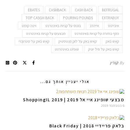
EBATES
CASHBACK
CASH BACK
BEFRUGAL
TOP CASGH BACK
POURING POUNDS
EXTRABUX
איבייטס
אייהרב
בונוס על קניות באינטרנט
ויטה קוסט
כסף בחזרה על קניות באינטרנט
מבצעים על קניות באינטרנט
קאש באק
קאש באק על לוק פנטסטיק
קאש באק על סטרוברי
קאש באק על פיל יוניק
שופינג באינטרנט
By
קורין
אולי יעניין אותך גם...
מבצעי שופינג איי אל 2019 | ShoppingIL 2019
6 בנובמבר 2019
בלאק פריידיי 2018 | Black Friday