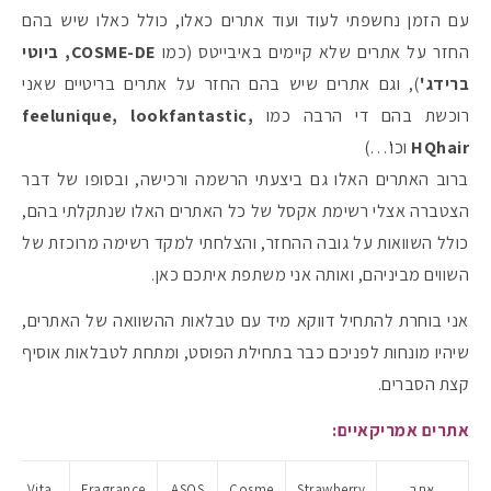
עם הזמן נחשפתי לעוד ועוד אתרים כאלו, כולל כאלו שיש בהם
החזר על אתרים שלא קיימים באיבייטס (כמו
COSME-DE, ביוטי
ברידג'
), וגם אתרים שיש בהם החזר על אתרים בריטיים שאני
רוכשת בהם די הרבה כמו
feelunique, lookfantastic,
HQhair
וכו'…)
ברוב האתרים האלו גם ביצעתי הרשמה ורכישה, ובסופו של דבר
הצטברה אצלי רשימת אקסל של כל האתרים האלו שנתקלתי בהם,
כולל השוואות על גובה ההחזר, והצלחתי למקד רשימה מרוכזת של
השווים מביניהם, ואותה אני משתפת איתכם כאן.
אני בוחרת להתחיל דווקא מיד עם טבלאות ההשוואה של האתרים,
שיהיו מונחות לפניכם כבר בתחילת הפוסט, ומתחת לטבלאות אוסיף
קצת הסברים.
אתרים אמריקאיים:
אתר
Strawberry
Cosme
ASOS
Fragrance
Vita