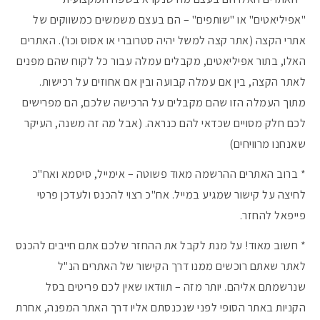
"אפיליאטים" או "שותפים" – הם בעצם משמשים כמשווקים של
אתרי הקצה (אתר קצה למשל יהיה סטרוברי או אסוס וכו'). האתרים
האלו, בתור אפיליאטים, מקבלים עמלה עבור כל לקוח שהם מפנים
לאתר הקצה, בין אם עמלה קבועה ובין אם אחוזים על רכישות.
מתוך העמלה הזו שהם מקבלים על הרכישה שלכם, הם מפרישים
לכם חלק מסויים שכדאי להם כנראה. (אבל מה זה משנה, העיקר
שאנחנו מרוויחים)
* ברוב האתרים ההרשמה מאוד פשוטה – אימייל, סיסמא ואח"כ
לחיצה על קישור שמגיע במייל. אח"כ רצוי להכנס ולעדכן פרטי
פייפאל להחזר.
* חשוב מאוד! על מנת לקבל את ההחזר שלכם אתם חייבים להכנס
לאתר שאתם רוכשים ממנו דרך הקישור של האתרים הנ"ל
שנרשמתם אליהם. יותר מזה – תוודאו שאין לכם פריטים בסל
הקניות באתר הסופי לפני שנכנסתם אליו דרך האתר המפנה, אחרת