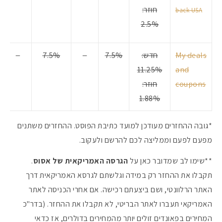
חוזר:
back USA
2.5%
#הסטודיושלקורין - פ
My deals
חדש:
7.5%
–
7.5%
–
11.25%
and
coupons
חוזר:
1.88%
*גובה ההחזרים מעודכן למועד כתיבת הפוסט. ההחזרים משתנים
מפעם לפעם וממליצה לכם להרשם ולעקוב.
**שימו לב שמדובר כאן על
הגרסה האמריקאית של אסוס
.
תקבלו את ההחזר רק במידה וגלשתם לגרסא האמריקאית דרך
האתר הרלוונטי, ושם ביצעתם רכישה. אם אחרי הכניסה לאתר
האמריקאי תעברו לאתר הבריטי, לא תקבלו את ההחזר. (בדר"כ
המחירים בפאונדים זולים יותר מהמחירים בדולרים, אז כדאי