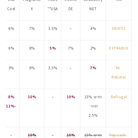
Cost
X
*USA*
DE
NET
6%
7%
3.5%
–
4%
EBATES
6%
8%
5%
7%
2%
EXTRABUX
3%
6%
3.5%
–
7%
Mr.
Rebates
מקדמי הגנה מומלצים -
BeFrugal
חדש: 15%
10%
–
10%
8%
חוזר:
-12%
2.5%
אומרים שאם מצמידים 
פעילו
Top cash-
חדש: 15%
10%
–
10%
–