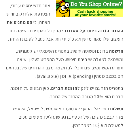
אתר חדש יחסית עבורי,
הצטרפתי אליו רק בחודש
האחרון כי
הם נותנים את
ההחזר הגבוה ביותר על סטרוברי
מבין כל האתרים ברשימה הזו.
העיצוב שלו מאוד מיושן ולא כ"כ ידידותי אבל נסבל לטובת ההחזר.
הרשמה
בחינם ופשוטה יחסית. בתפריט השמאלי יש קטגוריות,
ומשמאל למעלה יש תיבת חיפוש. מעל התפריט העליון יש את
תפריט המשתמש, שם תוכלו לבדוק מה מצב ההחזרים שלכם, האם
הם במצב ממתין (pending) או זמין (available).
בתפריט הזה גם יש לינק ל
הזמנת חברים.
כאן הבונוס על הזמנת
חברים הוא 20% מגובה ההחזר של החבר.
תשלום
בפייפאל. הכסף לא מועבר אוטומטית לפייפאל, אלא יש
צורך לבצע משיכה של הכסף ברגע שתחליטו. מינימום סכום
למשיכה הוא 10$ במצב זמין.