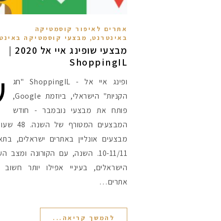
אתרים לאיפור קוסמטיקה
,
באינטרנט
מבצעי קוסמטיקה באינט
מבצעי שופינג איי אל 2020 |
ShoppingIL
ש
ופינג איי אל - ShoppingIL "חג
הקניות" הישראלי, ביוזמת Google,
פותח את מבצעי נובמבר - חודש
המבצעים המטורף של
מבצעים אונליין באתרים ישראלים, בתאר
10-11/11. השנה, עם הקורונה ומצב ה
הישראלים, בעיניי אפילו יותר חשוב 
אתרים…
להמשך קריאה...