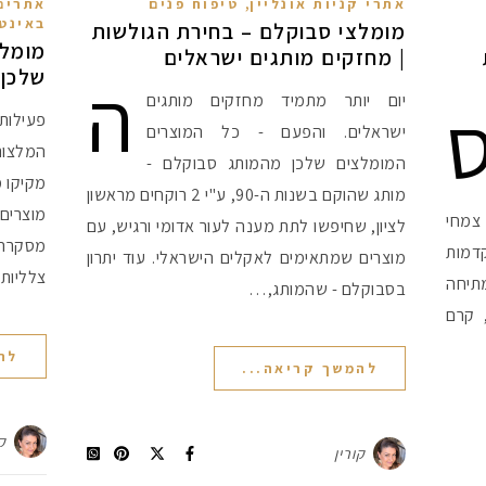
,
אתרי קניות אונליין
טיפוח פנים
אתרים
באינט
מומלצי סבוקלם – בחירת הגולשות
מומלצ
| מחזקים מותגים ישראלים
ה
שלכן!
יום יותר מתמיד מחזקים מותגים
פעילו
ישראלים. והפעם - כל המוצרים
המלצות
המומלצים שלכן מהמותג סבוקלם -
מקיקו מ
מותג שהוקם בשנות ה-90, ע"י 2 רוקחים מראשון
מוצרים
צמחי
לציון, שחיפשו לתת מענה לעור אדומי ורגיש, עם
מסקרה 
דמות
מוצרים שמתאימים לאקלים הישראלי. עוד יתרון
צלליות 
תיחה
בסבוקלם - שהמותג,…
 קרם
לה
להמשך קריאה...
ק
קורין