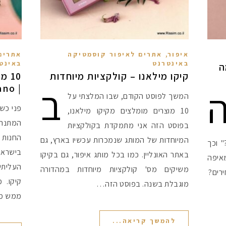
,
איפור
אתרים לאיפור קוסמטיקה
אתרים
באינטרנט
באינט
ה
קיקו מילאנו – קולקציות מיוחדות
10 
ב
| Kiko Milano
המשך לפוסט הקודם, שבו המלצתי על
פני כשנ
10 מוצרים מומלצים מקיקו מילאנו,
המתנה 
בפוסט הזה אני מתמקדת בקולקציות
החנות
המיוחדות של המותג שנמכרות עכשיו בארץ, גם
 וכך
בישראל,
באתר האונליין. כמו בכל מותג איפור, גם בקיקו
איפה
העליתי 
משיקים מס' קולקציות מיוחדות במהדורה
ירים?
קיקו. 
מוגבלת בשנה. בפוסט הזה…
ממש מ
להמשך קריאה...