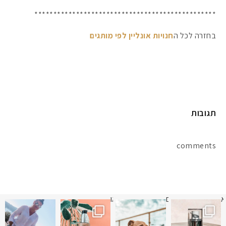
************************************************
#הסטודיושלקורין - פ
בחזרה לכל ה
חנויות אונליין לפי מותגים
תגובות
comments
א
 תמונה כבר חודשיים
איזו אהבתם יותר? הראשונה או