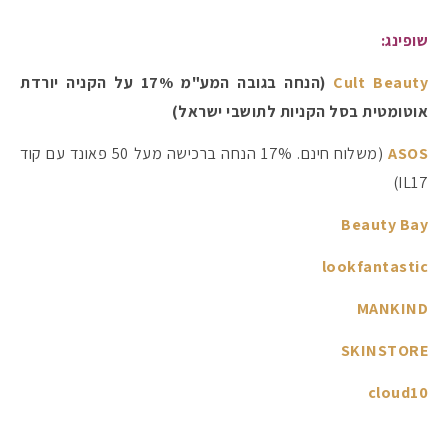
שופינג:
Cult Beauty
(הנחה בגובה המע"מ 17% על הקניה יורדת
אוטומטית בסל הקניות לתושבי ישראל)
ASOS
(משלוח חינם. 17% הנחה ברכישה מעל 50 פאונד עם קוד
IL17)
Beauty Bay
lookfantastic
MANKIND
מקדמי הגנה מומלצים -
SKINSTORE
cloud10
אומרים שאם מצמידים 
פעילו