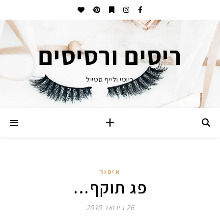
ריסים ורסיסים
ביוטי ולייף סטייל
איפור
פג תוקף…
26 בינואר 2010