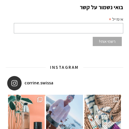
בואי נשמור על קשר
*
אימייל
INSTAGRAM
corrine.swissa
יו ב
איזו אהבתם יותר? הראשונה או