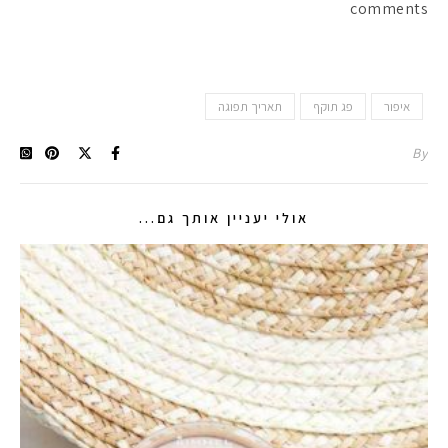
comments
איפור
פג תוקף
תאריך תפוגה
By
אולי יעניין אותך גם...
מקדמי הגנה מומלצים -
אומרים שאם מצמידים 
פעילו