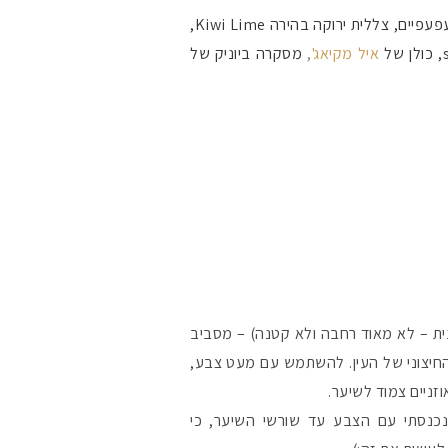
טו פיניש ליד פריימר של סמאשבוקס כפריימר לעפעפיים, צללית ירוקה בהירה Kiwi Lime,
איל מקיאג'
,
מסקרה ביוניק של
מקדמי הגנה מומלצי
ת – לא מאוד רחבה ולא קטנה) – מסביב
חיצוני של העין. להשתמש עם מעט צבע,
זניים צמוד לשיער.
אומרים שאם מצמידי
פעיל
כנסתי עם הצבע עד שורשי השיער, כי