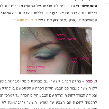
השתמשתי ב:
פ
ו
צללית ירוקה כהה Jungle Green, צללית צהובה זהובה solaria, כולן של
סמאשבוקס, עפרון עיניים ירוק מס' 1 של
מייק אפ פוראבר
.
3. מצח
– בחלק הקרוב לשיער, עם מברשת סומק (מברשת בינוני
לקו השיער לעבור עם הצבע הירוק הכהה שהשתמשנו בו לחלק ה
ובמידת הצורך להוסיף. לרדת עם הצבע הירוק הכהה עד למרכז האו
להקפיד להכנס עם הצבע עד שורשי השיער (**בתמונה לא נ