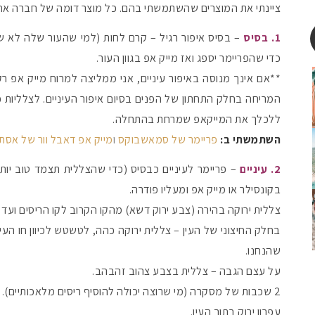
ציינתי את המוצרים שהשתמשתי בהם. כל מוצר דומה של חברה אחר
1. בסיס
– בסיס איפור רגיל – קרם לחות (למי שהעור שלה לא שמ
כדי שהפריימר יספג ואז מייק אפ בגוון העור.
**אם אינך מנוסה באיפור עיניים, אני ממליצה למרוח מייק אפ 
המריחה בחלק התחתון של הפנים בסיום איפור העיניים. לצלליות כ
ללכלך את המייקאפ שמרחת בהתחלה.
השתמשתי ב:
פריימר של סמאשבוקס
ו
מייק אפ דאבל וור של אסתי
2. עיניים
– פריימר לעיניים כבסיס (כדי שהצללית תצמד טוב יותר
בקונסילר או מייק אפ ומעליו פודרה.
צללית ירוקה בהירה (צבע ירוק דשא) מהקו הקרוב לקו הריסים וע
בחלק החיצוני של העין – צללית ירוקה כהה, לטשטש לכיוון חו העי
שהנחנו.
על עצם הגבה – צללית בצבע צהוב זהבהב.
2 שכבות של מסקרה (מי שרוצה יכולה להוסיף ריסים מלאכותיים).
עפרון ירוק בתוך העין.