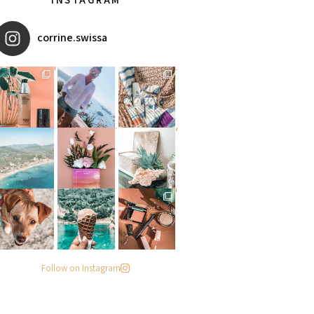
corrine.swissa
מקדמי הגנה מומלצים - עכשיו ב
איזו אהבתם יותר? הראשונה או
אומרים שאם מצמידים קונכיה מ
פעילות ממש מגניבה עכשיו בפי
#הסטודיושלקורין - פינה חדשה
מישהו שיסתכל עליי ככה
. . .
Follow on Instagram