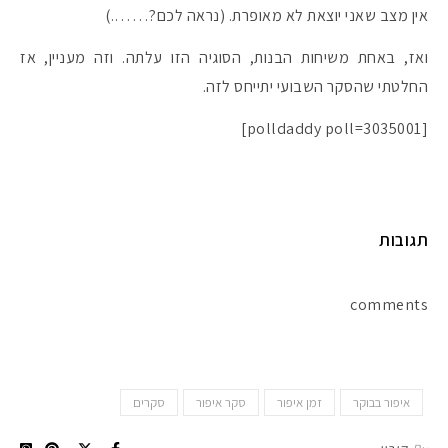
אין מצב שאני יוצאת לא מאופרת. (נראה לכם?…….)
ואז, באחת משיחות הבנות, הסוגיה הזו עלתה. וזה מעניין, אז
החלטתי שהסקר השבועי יתייחס לזה.
[polldaddy poll=3035001]
תגובות
comments
איפור בבוקר
זמן איפור
סקר איפור
סקרים