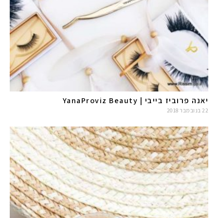
#הסטודיושלקורין - פ
יאנה פרוביז בייבי | YanaProviz Beauty
22 בנובמבר 2018