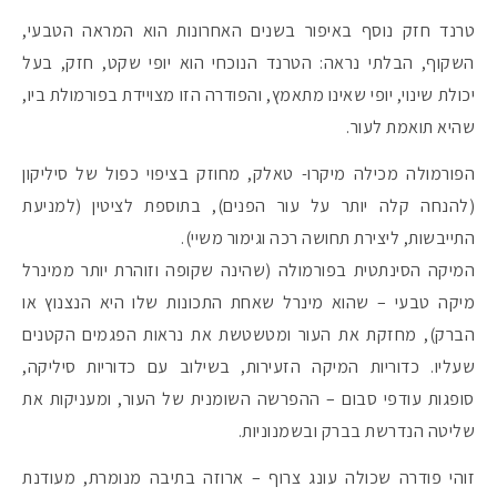
טרנד חזק נוסף באיפור בשנים האחרונות הוא המראה הטבעי,
השקוף, הבלתי נראה: הטרנד הנוכחי הוא יופי שקט, חזק, בעל
#הסטודיושלקורין - פ
יכולת שינוי, יופי שאינו מתאמץ, והפודרה הזו מצויידת בפורמולת ביו,
שהיא תואמת לעור.
הפורמולה מכילה מיקרו- טאלק, מחוזק בציפוי כפול של סיליקון
(להנחה קלה יותר על עור הפנים), בתוספת לציטין (למניעת
התייבשות, ליצירת תחושה רכה וגימור משיי).
המיקה הסינתטית בפורמולה (שהינה שקופה וזוהרת יותר ממינרל
מיקה טבעי – שהוא מינרל שאחת התכונות שלו היא הנצנוץ או
הברק), מחזקת את העור ומטשטשת את נראות הפגמים הקטנים
שעליו. כדוריות המיקה הזעירות, בשילוב עם כדוריות סיליקה,
סופגות עודפי סבום – ההפרשה השומנית של העור, ומעניקות את
שליטה הנדרשת בברק ובשמנוניות.
זוהי פודרה שכולה עונג צרוף – ארוזה בתיבה מנומרת, מעודנת