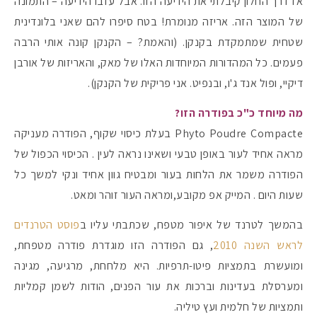
אז דרך החלון קיבלתי את הידיעה הזו. אבל עזבו הידיעה – התמונה
של המוצר הזה. אריזה מנומרת! בטח סיפרו להם שאני בלונדינית
שטחית שמתמקדת בקנקן. (והאמת? – הקנקן קונה אותי הרבה
פעמים. כל המהדורות המיוחדות האלו של מאק, והאריזות של אורבן
דיקיי, ופול אנד ג'ו, ובנפיט. אני פריקית של הקנקן).
מה מיוחד כ"כ בפודרה הזו?
Phyto Poudre Compacte בעלת כיסוי שקוף, הפודרה מעניקה
מראה אחיד לעור באופן טבעי ושאינו נראה לעין . הכיסוי הכפול של
הפודרה משמר את הלחות בעור ומבטיח גוון אחיד ונקי למשך כל
שעות היום . המייק אפ מקובע,ומראה העור זוהר ומאט.
מקדמי הגנה מומלצים -
בהמשך לטרנד של איפור מטפח, שכתבתי עליו ב
פוסט הטרנדים
לראש השנה 2010
, גם הפודרה הזו מוגדרת פודרה מטפחת,
ומועשרת בתמציות פיטו-תרפיות. היא מלחחת, מרגיעה, מגינה
ומערסלת בעדינות וברכות את עור הפנים, הודות לשמן קמליות
אומרים שאם מצמידים 
פעילו
ותמציות של חלמית ועץ טיליה.