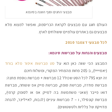
מבצעי החגים וסוף השנה בסיגמא
העולם חוגג עם מבצעים לקראת הכריסמס, ואפשר למצוא מלא
מבצעים גם באתרים עולמיים ששולחים לארץ.
לכל מבצעי דצמבר 2010
מבצעים והנחות על מברשות סיגמא:
המבצע הכי שווה כאן הוא על
סט מברשות איפור מלא בורוד
(יאמייייי!), ב-20$ פחות מהמחיר המקורי, ומשלוח חינם.
זה יוצא 79$ לכל הסט שכולל 12 מברשות + מברשת נוספת מתנה:
מברשת פודרה, מברשת סומק, מברשת מייק אפ שטוחה, מברשת
דואו פייבר (שאני משתמשת בה למייק אפ או לסומק קרמי),
מברשת קונסילר, ו – 7 מברשות עיניים (לגבות, לאייליינר, להנחה
מדוייקת של צלליות ולטשטושים).