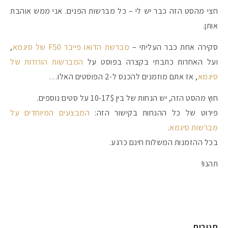
חצי מהסט הזה כבר יש לי – כל מברשות הפנים. אני ממש אוהבת
אותן.
סקירה אחת כבר העליתי –
מברשת הדואו פייבר F50 של סיגמא
,
ועל האחרות כתבתי בקצרה בפוסט על
המברשות הורודות של
סיגמא
, אז אתם מוזמנים להכנס ל-2 הפוסטים האלו…
חוץ מהסט הזה, יש הנחות של בין 10-17$ על סטים נוספים.
פירוט של כל ההנחות בקישור הזה:
המבצעים המיוחדים על
מברשות סיגמא
.
בכל ההזמנות המשלוח חינם כרגע.
מקדמי הגנה מומלצים -
תהנו!
אומרים שאם מצמידים 
פעילו
תגובות