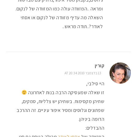
ומראה ..המזוודה עולה כמו המזוודה של לנקום.
השאלה מה עדיף מזוודה של לנקום או אסתי
לאודר?..תודה מראש..
קורין
13 בדצמבר 2010 AT 20:34
היי סילבי,
זו שאלה שמעסיקה הרבה בנות לאחרונה
שתיהן מקסימות. בשתיהן יש צלליות, סמקים,
שפתונים וגלוסים ומסיר איפור עיניים. זה ההרכב
הדומה ביניהן.
ההבדלים:
המזוודה של
אסתי לאודר
מכילה בנוסף גם סט