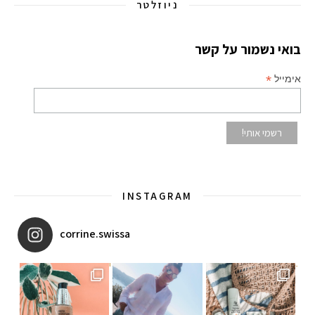
ניוזלטר
בואי נשמור על קשר
*
אימייל
INSTAGRAM
corrine.swissa
יו ב
איזו אהבתם יותר? הראשונה או