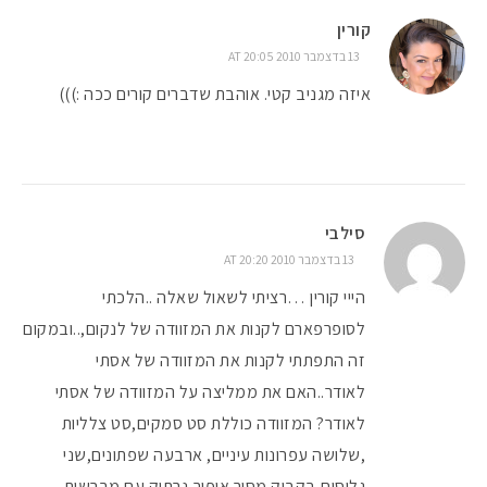
קורין
13 בדצמבר 2010 AT 20:05
איזה מגניב קטי. אוהבת שדברים קורים ככה :)))
סילבי
13 בדצמבר 2010 AT 20:20
הייי קורין …רציתי לשאול שאלה ..הלכתי
לסופרפארם לקנות את המזוודה של לנקום,..ובמקום
זה התפתתי לקנות את המזוודה של אסתי
לאודר..האם את ממליצה על המזוודה של אסתי
לאודר? המזוודה כוללת סט סמקים,סט צלליות
,שלושה עפרונות עיניים, ארבעה שפתונים,שני
גלוסים,בקבוק מסיר איפור,נרתיק עם מברשות